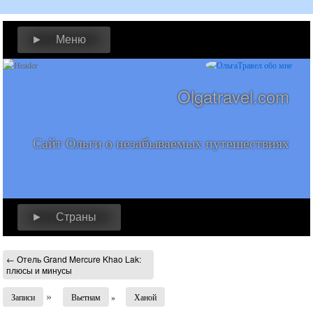
► Меню
Olgatravel.com
Сайт Ольги о незабываемых путешествиях
► Страны
←
Отель Grand Mercure Khao Lak:
плюсы и минусы
»
Записи
Вьетнам
»
Ханой