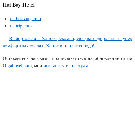
Hai Bay Hotel
на booking.com
на trip.com
—
Выбор отеля в Ханое: рекомендую два недорогих и супер
комфортных отеля в Ханое в центре города!
Оставайтесь на связи, подписывайтесь на обновление сайта
Olgatravel.com
, мой
инстаграм
и
телеграм
.