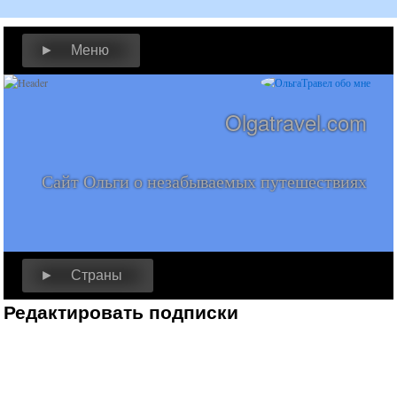
► Меню
Olgatravel.com
Сайт Ольги о незабываемых путешествиях
► Страны
Редактировать подписки