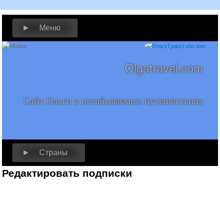
► Меню
Olgatravel.com
Сайт Ольги о незабываемых путешествиях
► Страны
Редактировать подписки