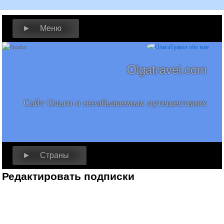
► Меню
Olgatravel.com
Сайт Ольги о незабываемых путешествиях
► Страны
Редактировать подписки