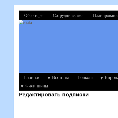
Об авторе
Сотрудничество
Планировани
Главная
Вьетнам
Гонконг
Европ
Филиппины
Редактировать подписки