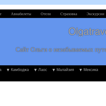
е
Авиабилеты
Отели
Страховка
Экскурсии
Olgatrav
Сайт Ольги о незабываемых пут
а
Камбоджа
Лаос
Малайзия
Мексика