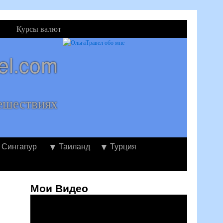
Курсы валют
el.com
ешествиях
Сингапур
Таиланд
Турция
Мои Видео