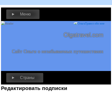
► Меню
Olgatravel.com
Сайт Ольги о незабываемых путешествиях
► Страны
Редактировать подписки