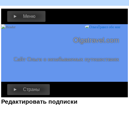
► Меню
Olgatravel.com
Сайт Ольги о незабываемых путешествиях
► Страны
Редактировать подписки