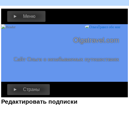
► Меню
Olgatravel.com
Сайт Ольги о незабываемых путешествиях
► Страны
Редактировать подписки