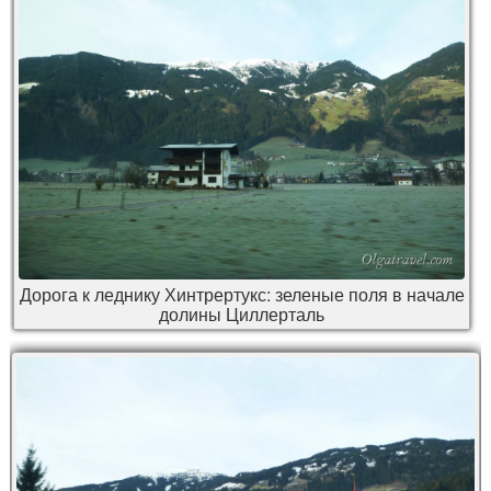
Дорога к леднику Хинтрертукс: зеленые поля в начале
долины Циллерталь