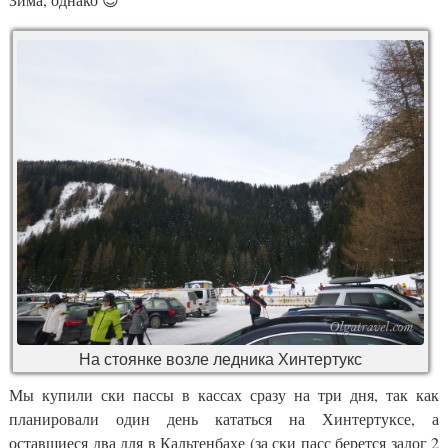
На стоянке возле ледника Хинтертукс
Мы купили ски пассы в кассах сразу на три дня, так как
планировали один день кататься на Хинтертуксе, а
оставшиеся два для в Кальтенбахе (за ски пасс берется залог 2