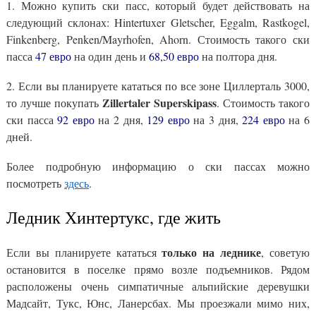
1. Можно купить ски пасс, который будет действовать на
следующий склонах: Hintertuxer Gletscher, Eggalm, Rastkogel,
Finkenberg, Penken/Mayrhofen, Ahorn. Стоимость такого ски
пасса
47 евро
на один день и
68,50 евро
на полтора дня.
2. Если вы планируете кататься по все зоне Циллерталь 3000,
Zillertaler Superskipass
то лучше покупать
. Стоимость такого
ски пасса
92 евро
на 2 дня,
129 евро
на 3 дня,
224 евро
на 6
дней.
Более подробную информацию о ски пассах можно
посмотреть
здесь
.
Ледник Хинтертукс, где жить
только
на леднике
Если вы планируете кататься
, советую
остановится в поселке прямо возле подъемников. Рядом
расположены очень симпатичные альпийские деревушки
Мадсайт, Тукс, Юнс, Ланерсбах. Мы проезжали мимо них,