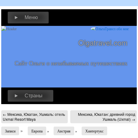
► Меню
Olgatravel.com
Сайт Ольги о незабываемых путешествиях
► Страны
←
Мексика, Юкатан, Ушмаль: отель
Мексика, Юкатан: древний город
Uxmal Resort Maya
Ушмаль (Uxmal)
→
»
Записи
Европа
»
Австрия
»
Хинтертукс