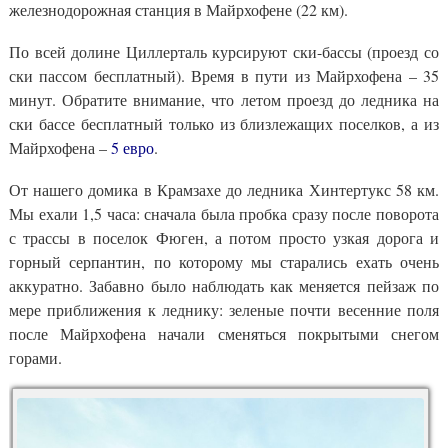
железнодорожная станция в Майрхофене (22 км).
По всей долине Циллерталь курсируют ски-бассы (проезд со
ски пассом бесплатный). Время в пути из Майрхофена – 35
минут. Обратите внимание, что летом проезд до ледника на
ски бассе бесплатный только из близлежащих поселков, а из
Майрхофена –
5 евро
.
От нашего домика в Крамзахе до ледника Хинтертукс 58 км.
Мы ехали 1,5 часа: сначала была пробка сразу после поворота
с трассы в поселок Фюген, а потом просто узкая дорога и
горный серпантин, по которому мы старались ехать очень
аккуратно. Забавно было наблюдать как меняется пейзаж по
мере приближения к леднику: зеленые почти весенние поля
после Майрхофена начали сменяться покрытыми снегом
горами.