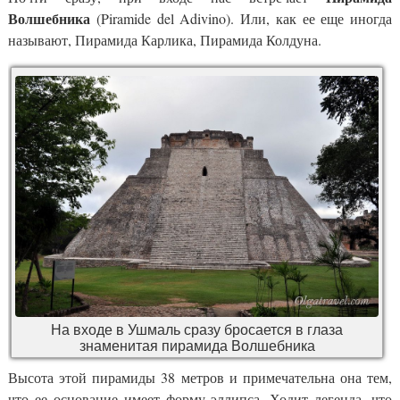
Волшебника
(Piramide del Adivino). Или, как ее еще иногда
называют, Пирамида Карлика, Пирамида Колдуна.
На входе в Ушмаль сразу бросается в глаза
знаменитая пирамида Волшебника
Высота этой пирамиды 38 метров и примечательна она тем,
что ее основание имеет форму эллипса. Ходит легенда, что