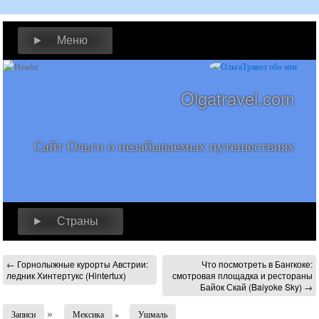
► Меню
Olgatravel.com
Сайт Ольги о незабываемых путешествиях
► Страны
←
Горнолыжные курорты Австрии:
Что посмотреть в Бангкоке:
ледник Хинтертукс (Hintertux)
смотровая площадка и рестораны
Байок Скай (Baiyoke Sky)
→
»
Записи
Мексика
»
Ушмаль