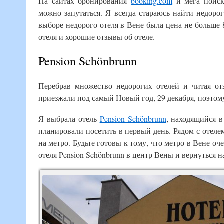
На сайтах бронирования
booking.com
и мега поиск
можно запутаться. Я всегда стараюсь найти недоро
выборе недорого отеля в Вене была цена не больше 
отеля и хорошие отзывы об отеле.
Pension Schönbrunn
Перебрав множество недорогих отелей и читая от
приезжали под самый Новый год, 29 декабря, поэтому
Я выбрала отель
Pension Schönbrunn
, находящийся 
планировали посетить в первый день. Рядом с отеле
на метро. Будьте готовы к тому, что метро в Вене оч
отеля Pension Schönbrunn в центр Вены и вернуться 