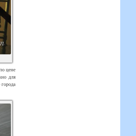
по цене
жно для
е города