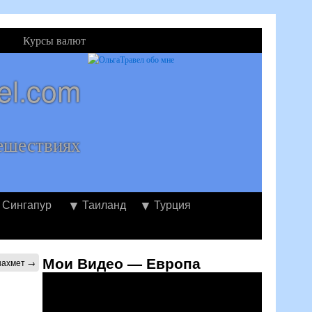
Курсы валют
el.com
ешествиях
Сингапур
Таиланд
Турция
Мои Видео — Европа
анахмет
→