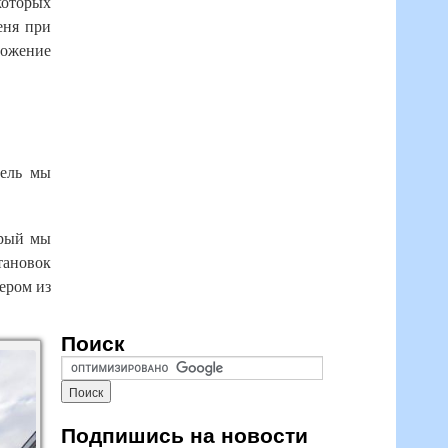
которых
еня при
ложение
тель мы
орый мы
тановок
чером из
Поиск
Подпишись на новости