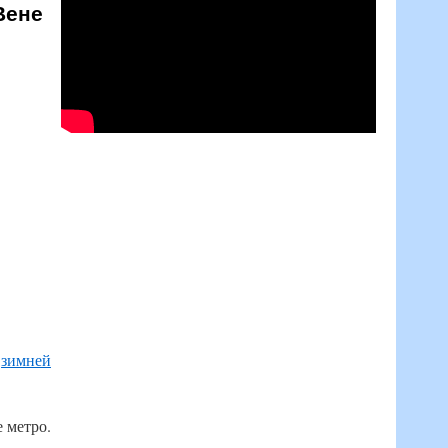
Вене
й
зимней
 метро.