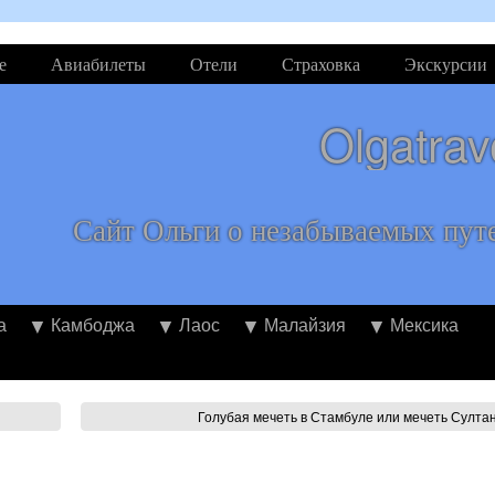
е
Авиабилеты
Отели
Страховка
Экскурсии
Olgatrav
Сайт Ольги о незабываемых пут
а
Камбоджа
Лаос
Малайзия
Мексика
Голубая мечеть в Стамбуле или мечеть Султ