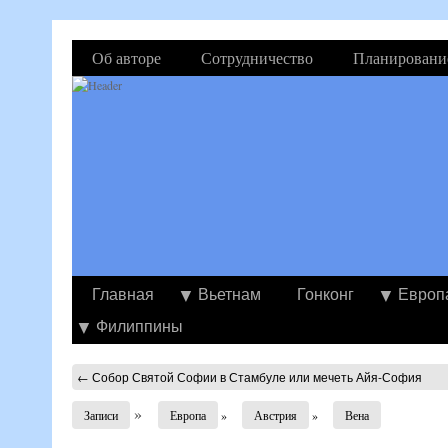
Об авторе
Сотрудничество
Планировани
Главная
Вьетнам
Гонконг
Европ
Филиппины
←
Собор Святой Софии в Стамбуле или мечеть Айя-София
»
Записи
Европа
»
Австрия
»
Вена