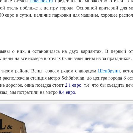
овике отелей
hotellook.ru
представлено множество отелей, в 
гой отель поближе к центру города. Основной критерий для м
80 евро в сутки, наличие парковки для машины, хорошее распо
зывы о них, я остановилась на двух вариантах. В первый о
 цены на все номера в отелях были завышены из-за праздников.
в тихом районе Вены, совсем рядом с дворцом
Шенбрунн
, кот
м расположена станция метро Schönbrunn, до центра города 6 ос
ень дорогое, одна поездка стоит
2,1 евро
, т.е. что бы съездить ве
назад, мы потратили на метро
8,4 евро
.