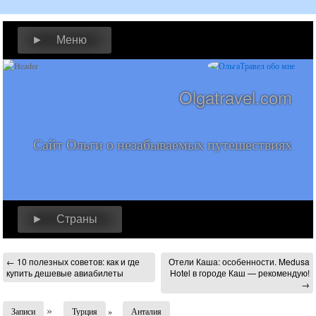
► Меню
Olgatravel.com
Сайт Ольги о незабываемых путешествиях
► Страны
←
10 полезных советов: как и где
Отели Каша: особенности. Medusa
купить дешевые авиабилеты
Hotel в городе Каш — рекомендую!
→
»
Записи
Турция
»
Анталия