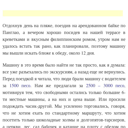
Отдохнув день на пляже, поездив на арендованном байке по
Панглао, а вечером хорошо посидев на нашей террасе в
креветками и вкусным филиппинским ромом, утром нам не
удалось встать так рано, как планировали, поэтому машину
мы вышли искать ближе к обеду, около 12 дня.
Машину в это время было найти не так просто, как я думала:
все уже разъехались по экскурсиям, а назад еще не вернулись.
Перед поездкой я читала, что люди брали машину с водителем
за
1500 песо
. Нам же предлагали за
2500 – 3000 песо,
мотивируя тем, что свободными остались только большие 6-
ти местные машины, а на них и цена выше. Или просили
подождать часик-другой. Мы усиленно торговались, говоря,
что не хотим ехать по стандартному маршруту, что хотим
посетить только шоколадные холмы и долгопятов-тарсиеров,
а церкви, лес, сад бабочек и катание на плоту с обедом по