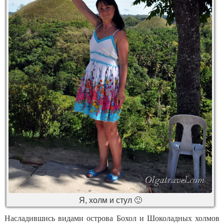
Я, холм и стул 🙂
Насладившись видами острова Бохол и Шоколадных холмов