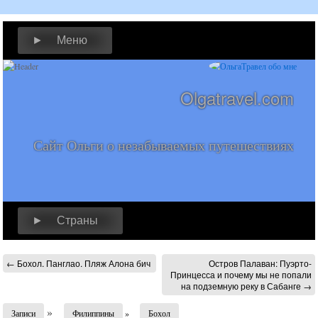
► Меню
Olgatravel.com
Сайт Ольги о незабываемых путешествиях
► Страны
←
Бохол. Панглао. Пляж Алона бич
Остров Палаван: Пуэрто-
Принцесса и почему мы не попали
на подземную реку в Сабанге
→
»
Записи
Филиппины
»
Бохол