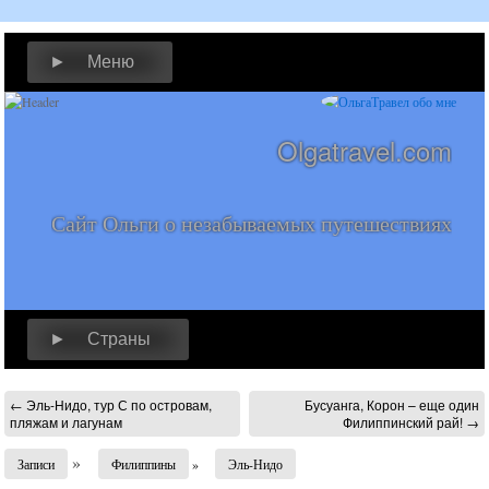
► Меню
Olgatravel.com
Сайт Ольги о незабываемых путешествиях
► Страны
←
Эль-Нидо, тур С по островам,
Бусуанга, Корон – еще один
пляжам и лагунам
Филиппинский рай!
→
»
Записи
Филиппины
»
Эль-Нидо