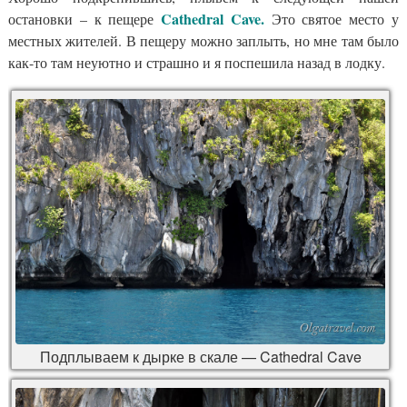
Cathedral Cave
.
остановки – к пещере
Это святое место у
местных жителей. В пещеру можно заплыть, но мне там было
как-то там неуютно и страшно и я поспешила назад в лодку.
Подплываем к дырке в скале — Cathedral Cave