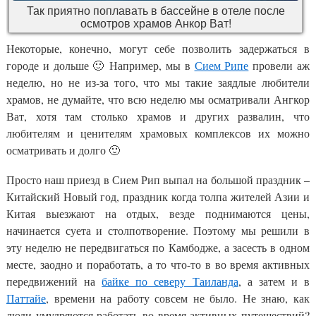
Так приятно поплавать в бассейне в отеле после
осмотров храмов Анкор Ват!
Некоторые, конечно, могут себе позволить задержаться в
городе и дольше 🙂 Например, мы в
Сием Рипе
провели аж
неделю, но не из-за того, что мы такие заядлые любители
храмов, не думайте, что всю неделю мы осматривали Ангкор
Ват, хотя там столько храмов и других развалин, что
любителям и ценителям храмовых комплексов их можно
осматривать и долго 🙂
Просто наш приезд в Сием Рип выпал на большой праздник –
Китайский Новый год, праздник когда толпа жителей Азии и
Китая выезжают на отдых, везде поднимаются цены,
начинается суета и столпотворение. Поэтому мы решили в
эту неделю не передвигаться по Камбодже, а засесть в одном
месте, заодно и поработать, а то что-то в во время активных
передвижений на
байке по северу Таиланда
, а затем и в
Паттайе
, времени на работу совсем не было. Не знаю, как
люди умудряются работать во время активных путешествий?