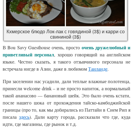
Кхмерское блюдо Лок-лак с говядиной (3$) и карри со
свининой (3$)
очень дружелюбный и
В Bou Savy Guesthouse очень, просто
приветливый персонал
, хорошо говорящий на английском
языке. Честно сказать, я такого отзывчивого персонала не
встречала нигде в Азии, даже в любимом
Таиланде
.
При заселении нас усадили, дали теплые влажные полотенца,
принесли welcome drink – и не просто напиток, а нормальный
такой ананасово — банановый шейк. Это было очень кстати,
после нашего шока от прохождения тайско-камбоджийской
границы (про то, как мы добирались из Паттайи в Сием Рип я
писала
здесь
). Дали карту города, рассказали что где, куда
идти, где магазины, где рынок и т.д.