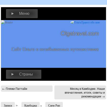
► Меню
Olgatravel.com
Сайт Ольги о незабываемых путешествиях
► Страны
←
Пляжи Паттайи
Месяц в Камбодже. Наши
впечатления, итоги, советы и
рекомендации
→
»
Записи
Камбоджа
»
Сием Рип