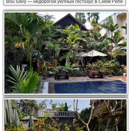
Bou Savy — недорогой уютный гестхаус в Сием Рипе