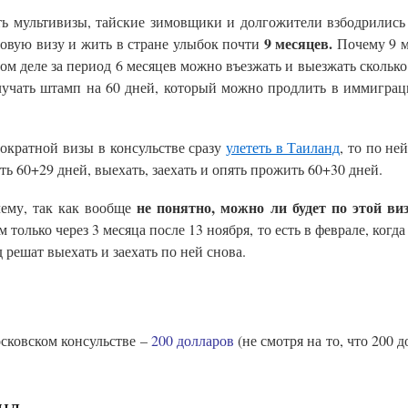
ть мультивизы, тайские зимовщики и долгожители взбодрились
9 месяцев.
довую визу и жить в стране улыбок почти
Почему 9 м
амом деле за период 6 месяцев можно въезжать и выезжать скольк
олучать штамп на 60 дней, который можно продлить в иммигра
гократной визы в консульстве сразу
улететь в Таиланд
, то по не
ть 60+29 дней, выехать, заехать и опять прожить 60+30 дней.
не понятно, можно ли будет по этой ви
чему, так как вообще
только через 3 месяца после 13 ноября, то есть в феврале, когд
решат выехать и заехать по ней снова.
осковском консульстве –
200 долларов
(не смотря на то, что 200 
нд