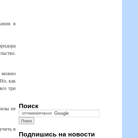
вания в
оридора
льство.
у можно
Но, как
все три
Поиск
визы не
учить в
Подпишись на новости