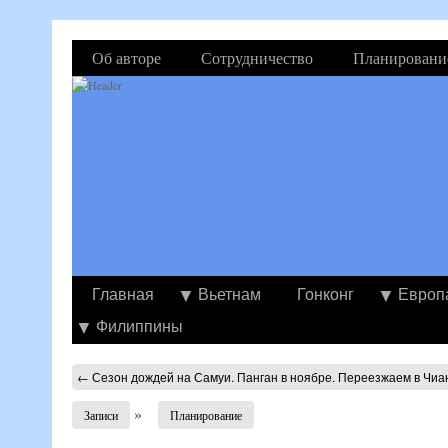
Об авторе
Сотрудничество
Планировани
Главная
Вьетнам
Гонконг
Европ
Филиппины
←
Сезон дождей на Самуи. Панган в ноябре. Переезжаем в Чиа
»
Записи
Планирование