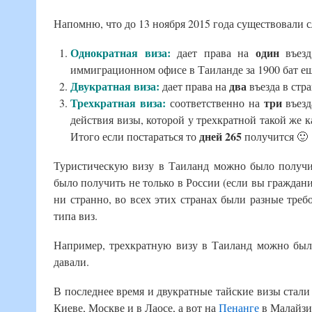
Напомню, что до 13 ноября 2015 года существовали 
Однократная виза:
один
дает права на
въезд
иммиграционном офисе в Таиланде за 1900 бат ещ
Двукратная виза:
два
дает права на
въезда в стр
Трехкратная виза:
три
соответственно на
въезд
действия визы, которой у трехкратной такой же к
дней 265
Итого если постараться то
получится 🙂
Туристическую визу в Таиланд можно было получ
было получить не только в России (если вы граждани
ни странно, во всех этих странах были разные треб
типа виз.
Например, трехкратную визу в Таиланд можно был
давали.
В последнее время и двукратные тайские визы стали
Киеве, Москве и в Лаосе, а вот на
Пенанге
в Малайзи