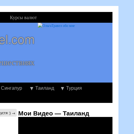
Курсы валют
el.com
ешествиях
Сингапур
Таиланд
Турция
Мои Видео — Таиланд
устя :)
→