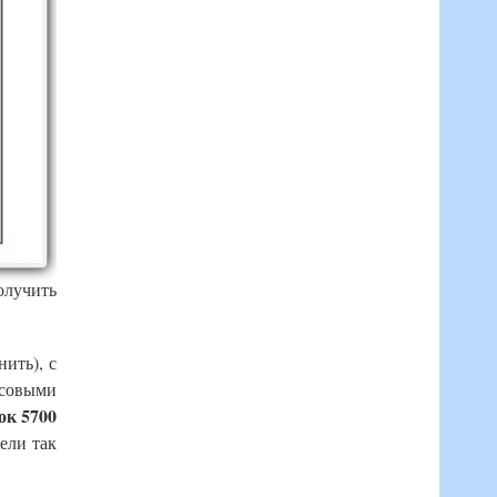
олучить
ить), с
нсовыми
ок 5700
ели так