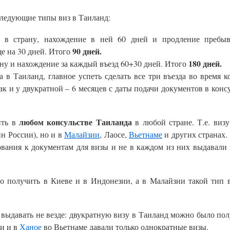
следующие типы виз в Таиланд:
 в страну, нахождение в ней 60 дней и продление пребы
90 дней.
е на 30 дней. Итого
180 дней.
ану и нахождение за каждый въезд 60+30 дней. Итого
а в Таиланд, главное успеть сделать все три въезда во время к
ак и у двукратной – 6 месяцев с даты подачи документов в консу
любом консульстве Таиланда
ить в
в любой стране. Т.е. виз
н России), но и в
Малайзии
, Лаосе,
Вьетнаме
и других странах. 
ования к документам для визы и не в каждом из них выдавали 
о получить в Киеве и в Индонезии, а в Малайзии такой тип 
 выдавать не везде: двукратную визу в Таиланд можно было пол
и и в
Ханое
во Вьетнаме давали только однократные визы.