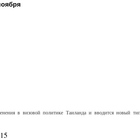
ноября
менения в визовой политике Таиланда и вводится новый ти
015