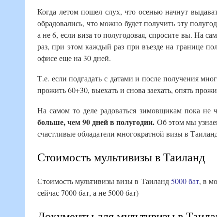
Когда летом пошел слух, что осенью начнут выдава
обрадовались, что можно будет получить эту полуго
а не 6, если виза то полугодовая, спросите вы. На с
раз, при этом каждый раз при въезде на границе п
офисе еще на 30 дней.
Т.е. если подгадать с датами и после получения мно
прожить 60+30, выехать и снова заехать, опять прожи
На самом то деле радоваться зимовщикам пока не 
больше, чем 90 дней в полугодии.
Об этом мы узнаем 
счастливые обладатели многократной визы в Таиланд 
Стоимость мультивизы в Таиланд
Стоимость мультивизы визы в Таиланд
5000 бат
, в м
сейчас 7000 бат, а не 5000 бат)
Документы для мультивизы в Таила