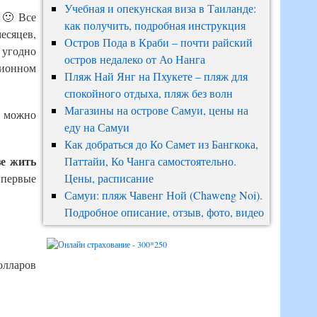
Учебная и опекунская виза в Таиланде:
 🙂 Все
как получить, подробная инструкция
есяцев,
Остров Пода в Краби – почти райский
о угодно
остров недалеко от Ао Нанга
ционном
Пляж Най Янг на Пхукете – пляж для
спокойного отдыха, пляж без волн
Магазины на острове Самуи, цены на
й можно
еду на Самуи
Как добраться до Ко Самет из Бангкока,
зе жить
Паттайи, Ко Чанга самостоятельно.
а первые
Цены, расписание
Самуи: пляж Чавенг Ной (Chaweng Noi).
Подробное описание, отзыв, фото, видео
долларов