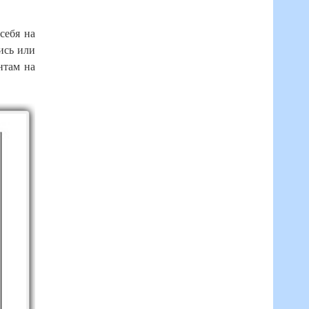
себя на
ись или
нтам на