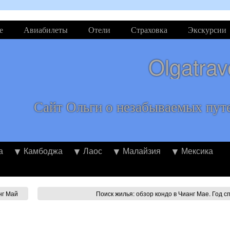
е
Авиабилеты
Отели
Страховка
Экскурсии
Olgatrav
Сайт Ольги о незабываемых пут
а
Камбоджа
Лаос
Малайзия
Мексика
нг Май
Поиск жилья: обзор кондо в Чианг Мае. Год сп