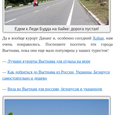
Едем к Леди Будда на байке: дорога пустая!
Да и вообще курорт Дананг и, особенно соседний
Хойан
, нам
очень понравились. Поспешите посетить эти города
Вьетнама, пока они еще мало популярны у наших туристов!
—
Лучшие курорты Вьетнама для отдыха на море
—
Как добраться до Вьетнама из России, Украины, Беларуси
самостоятельно и дешево
—
Виза во Вьетнам для россиян, белорусов и украинцев