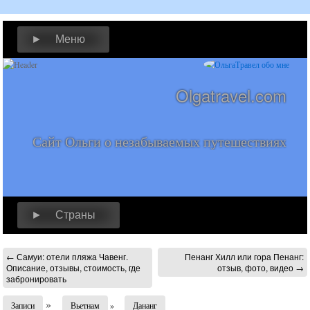
► Меню
Olgatravel.com
Сайт Ольги о незабываемых путешествиях
► Страны
←
Самуи: отели пляжа Чавенг.
Пенанг Хилл или гора Пенанг:
Описание, отзывы, стоимость, где
отзыв, фото, видео
→
забронировать
»
Записи
Вьетнам
»
Дананг