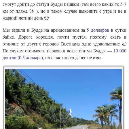
смогут дойти до статуи Будды пешком (там всего каких-то 5-7
км от пляжа 🙂 ), но в таком случае выходите с утра и не в
жаркий летний день 🙂
Мы ездили к Будде на арендованном за
5 долларов
в сутки
байке. Дорога хорошая, почти пустая, поэтому ехать в
отличие от других городов Вьетнама одно удовольствие 🙂
По слухам стоимость парковки возле статуи Будды —
10 000
донгов (0,5 доллара)
, но с нас никто денег не взял.