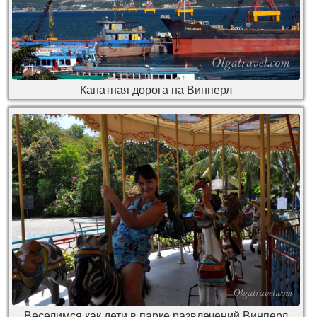
Канатная дорога на Винперл
Веселимся как дети в парке развлечений Винперл