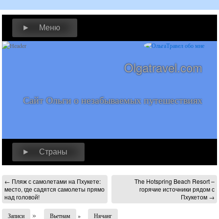
► Меню
Olgatravel.com
Сайт Ольги о незабываемых путешествиях
► Страны
←
Пляж с самолетами на Пхукете:
The Hotspring Beach Resort –
место, где садятся самолеты прямо
горячие источники рядом с
над головой!
Пхукетом
→
»
Записи
Вьетнам
»
Нячанг