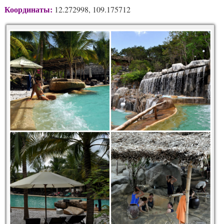
Координаты:
12.272998, 109.175712