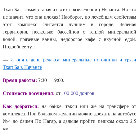
Тхап Ба – самая старая из всех грязелечебниц Нячанга. Но это
не значит, что она плохая! Наоборот, по лечебным свойствам
этот комплекс считается лучшим в городе. Зеленая
территория, несколько бассейнов с теплой минеральной
водой, грязевые ванны, недорогое кафе с вкусной едой.
Подробнее тут:
—
И опять день релакса: минеральные источники и грязи
Тхап Ба в Нячанге
Время работы:
7:30 – 19:00.
Стоимость посещения:
от
100 000 донгов
Как добраться:
на байке, такси или же на трансфере от
комплекса. При большом желании можно доехать на автобусе
№4 до башен По Нагар, а дальше пройти пешком около 2,5
км.