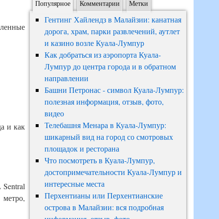
Популярное
Комментарии
Метки
Гентинг Хайлендз в Малайзии: канатная
сленные
дорога, храм, парки развлечений, аутлет
и казино возле Куала-Лумпур
Как добраться из аэропорта Куала-
Лумпур до центра города и в обратном
направлении
Башни Петронас - символ Куала-Лумпур:
полезная информация, отзыв, фото,
видео
Телебашня Менара в Куала-Лумпур:
а и как
шикарный вид на город со смотровых
площадок и ресторана
Что посмотреть в Куала-Лумпур,
достопримечательности Куала-Лумпур и
интересные места
Sentral
Перхентианы или Перхентианские
 метро,
острова в Малайзии: вся подробная
информация, отзыв, фото