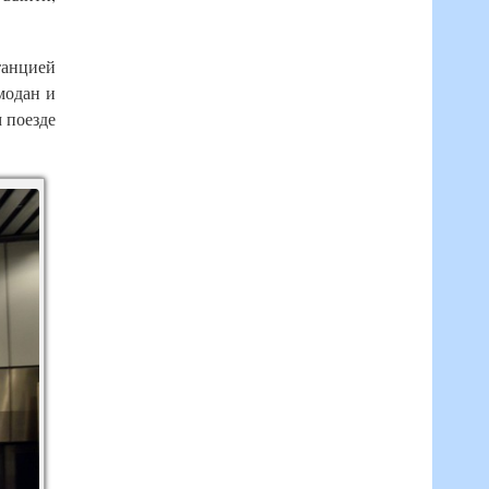
танцией
модан и
 поезде