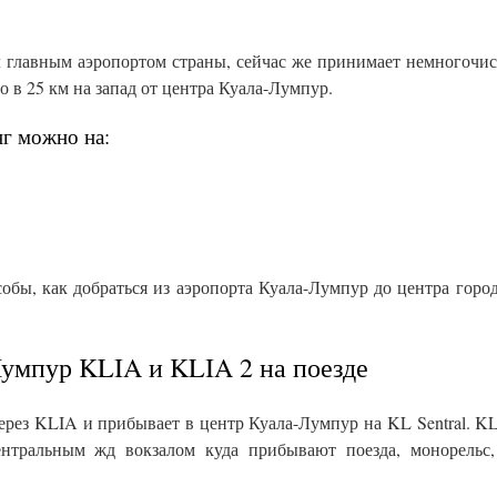
л главным аэропортом страны, сейчас же принимает немногочи
но в 25 км на запад от центра Куала-Лумпур.
г можно на:
бы, как добраться из аэропорта Куала-Лумпур до центра город
Лумпур KLIA и KLIA 2 на поезде
ерез KLIA и прибывает в центр Куала-Лумпур на KL Sentral. KL 
нтральным жд вокзалом куда прибывают поезда, монорельс,