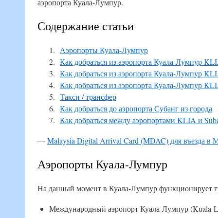
аэропорта Куала-Лумпур.
Содержание статьи
Аэропорты Куала-Лумпур
Как добраться из аэропорта Куала-Лумпур KLI
Как добраться из аэропорта Куала-Лумпур KLI
Как добраться из аэропорта Куала-Лумпур KLI
Такси / трансфер
Как добраться до аэропорта Субанг из города
Как добраться между аэропортами KLIA и Sub
—
Malaysia Digital Arrival Card (MDAC) для въезда в
Аэропорты Куала-Лумпур
На данный момент в Куала-Лумпур функционирует т
Международный аэропорт Куала-Лумпур (Kuala-Lum