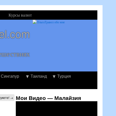
Курсы валют
el.com
ешествиях
Сингапур
Таиланд
Турция
Мои Видео — Малайзия
хукете!
→