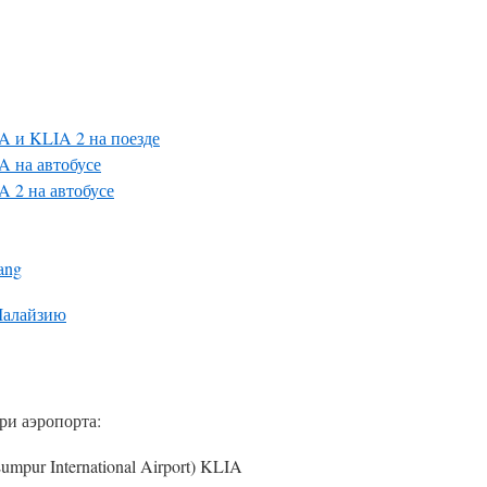
A и KLIA 2 на поезде
A на автобусе
A 2 на автобусе
ang
 Малайзию
ри аэропорта:
pur International Airport) KLIA