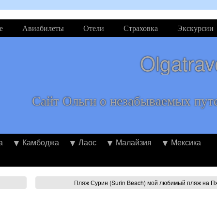
е
Авиабилеты
Отели
Страховка
Экскурсии
Olgatrav
Сайт Ольги о незабываемых пут
а
Камбоджа
Лаос
Малайзия
Мексика
Пляж Сурин (Surin Beach) мой любимый пляж на П