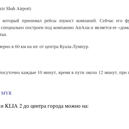
z Shah Airport)
 который принимал рейсы лоукост компаний. Сейчас его 
специально построен под компанию AirAsia и является ее «до
тьи.
ерно в 60 км на юг от центра Куала-Лумпур.
глосуточно каждые 10 минут, время в пути около 12 минут, при 
0 MYR
и KLIA 2 до центра города можно на: