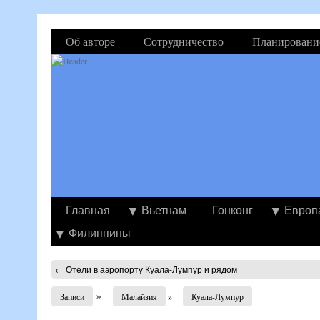
Об авторе
Сотрудничество
Планировани
Главная
Вьетнам
Гонконг
Европ
Филиппины
←
Отели в аэропорту Куала-Лумпур и рядом
»
Записи
Малайзия
»
Куала-Лумпур