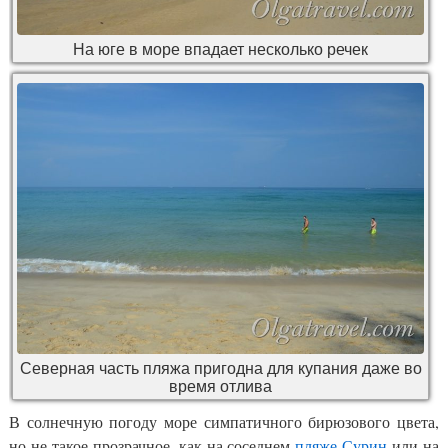
На юге в море впадает несколько речек
Северная часть пляжа пригодна для купания даже во
время отлива
В солнечную погоду море симпатичного бирюзового цвета,
но не такое прозрачное, как на соседнем
пляже Сурин
или на