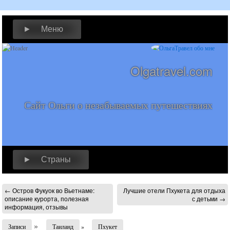
► Меню
Olgatravel.com
Сайт Ольги о незабываемых путешествиях
► Страны
←
Остров Фукуок во Вьетнаме:
Лучшие отели Пхукета для отдыха
описание курорта, полезная
с детьми
→
информация, отзывы
»
Записи
Таиланд
»
Пхукет