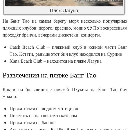
Пляж Лагуна
На Банг Тао на самом берегу моря несколько популярных
пляжных клубов: дорого, красиво, модно 🙂 По воскресеньям
проходят бранчи, вечерами дискотеки, концерты.
Catch Beach Club – пляжный клуб в южной части Банг
Тао. Кстати, раньше этот бич клуб находился на Сурине
Xana Beach Club – находится на пляже Лагуна
Развлечения на пляже Банг Тао
Как и на большинстве пляжей Пхукета на Банг Тао бич
можно:
Прокатиться на водном мотоцикле
Полетать на парашюте за катером
Прокатиться на банане
Арендовать доску Paddle Board и взять уроки по ее