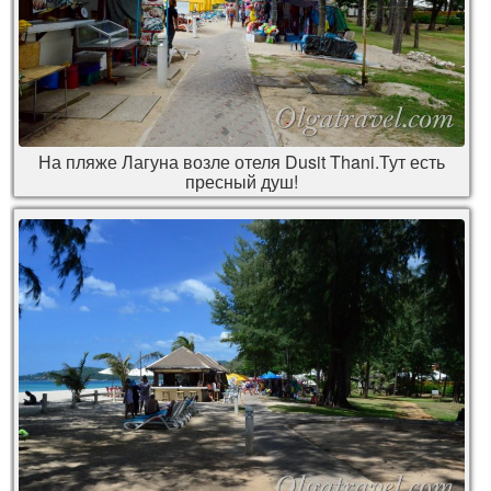
На пляже Лагуна возле отеля Dusit Thani.Тут есть
пресный душ!