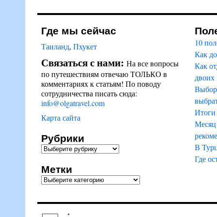
Где мы сейчас
Пол
10 пол
Таиланд
,
Пхукет
Как до
Связаться с нами:
На все вопросы
Как от
по путешествиям отвечаю ТОЛЬКО в
двоих
комментариях к статьям! По поводу
Выбор 
сотрудничества писать сюда:
выбрат
info@olgatravel.com
Итоги 
Карта сайта
Месяц 
Рубрики
реком
В Тур
Где ос
Метки