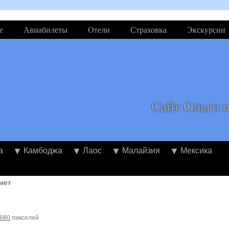
е
Авиабилеты
Отели
Страховка
Экскурсии
Сайт Ольги 
а
Камбоджа
Лаос
Малайзия
Мексика
мет
 680
пикселей