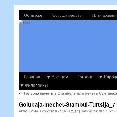
Об авторе
Сотрудничество
Планировани
Главная
Вьетнам
Гонконг
Европ
Филиппины
←
Голубая мечеть в Стамбуле или мечеть Султанах
Golubaja-mechet-Stambul-Turtsija_7
Автор:
Ольга
|
Опубликовано
16.02.2014
|
Полный размер:
1024 ×