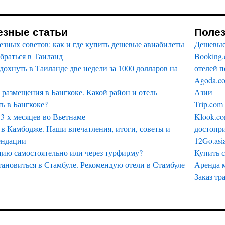
езные статьи
Поле
езных советов: как и где купить дешевые авиабилеты
Дешевые
браться в Таиланд
Booking
дохнуть в Таиланде две недели за 1000 долларов на
отелей п
Agoda.c
размещения в Бангкоке. Какой район и отель
Азии
ь в Бангкоке?
Trip.com
3-х месяцев во Вьетнаме
Klook.co
в Камбодже. Наши впечатления, итоги, советы и
достопри
ендации
12Go.asi
цию самостоятельно или через турфирму?
Купить 
тановиться в Стамбуле. Рекомендую отели в Стамбуле
Аренда 
Заказ тр