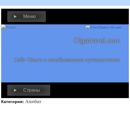
► Меню
Olgatravel.com
Сайт Ольги о незабываемых путешествиях
► Страны
Альпбах
Категории: