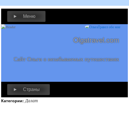
► Меню
Olgatravel.com
Сайт Ольги о незабываемых путешествиях
► Страны
Далат
Категории: