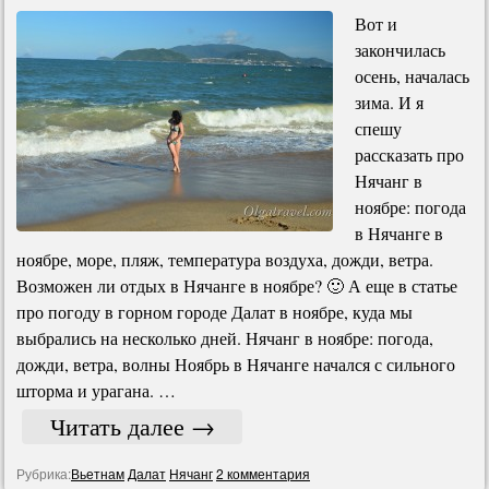
Вот и
закончилась
осень, началась
зима. И я
спешу
рассказать про
Нячанг в
ноябре: погода
в Нячанге в
ноябре, море, пляж, температура воздуха, дожди, ветра.
Возможен ли отдых в Нячанге в ноябре? 🙂 А еще в статье
про погоду в горном городе Далат в ноябре, куда мы
выбрались на несколько дней. Нячанг в ноябре: погода,
дожди, ветра, волны Ноябрь в Нячанге начался с сильного
шторма и урагана. …
Читать далее
→
Рубрика:
Вьетнам
Далат
Нячанг
2 комментария