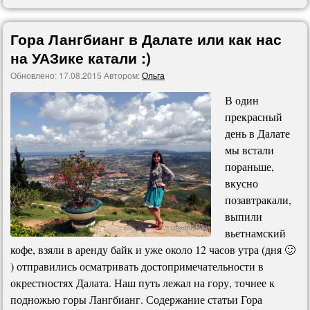
Гора Лангбианг в Далате или как нас
на УАЗике катали :)
Обновлено:
17.08.2015
Автором:
Ольга
В один
прекрасный
день в Далате
мы встали
пораньше,
вкусно
позавтракали,
выпили
вьетнамский
кофе, взяли в аренду байк и уже около 12 часов утра (дня 🙂
) отправились осматривать достопримечательности в
окрестностях Далата. Наш путь лежал на гору, точнее к
подножью горы Лангбианг. Содержание статьи Гора