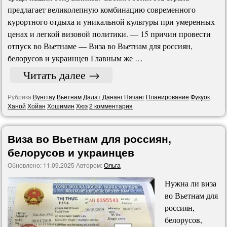
предлагает великолепную комбинацию современного
курортного отдыха и уникальной культуры при умеренных
ценах и легкой визовой политики. — 15 причин провести
отпуск во Вьетнаме — Виза во Вьетнам для россиян,
белорусов и украинцев Главным же …
Читать далее
→
Рубрика:
Вунгтау
Вьетнам
Далат
Дананг
Нячанг
Планирование
Фукyок
Ханой
Хойан
Хошимин
Хюэ
2 комментария
Виза во Вьетнам для россиян,
белорусов и украинцев
Обновлено:
11.09.2025
Автором:
Ольга
Нужна ли виза
во Вьетнам для
россиян,
белорусов,