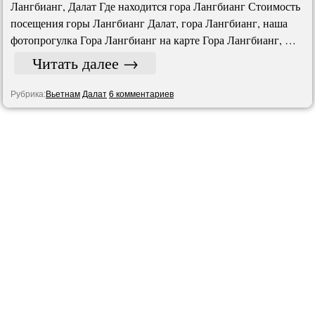
Лангбианг, Далат Где находится гора Лангбианг Стоимость
посещения горы Лангбианг Далат, гора Лангбианг, наша
фотопрогулка Гора Лангбианг на карте Гора Лангбианг, …
Читать далее
→
Рубрика:
Вьетнам
Далат
6 комментариев