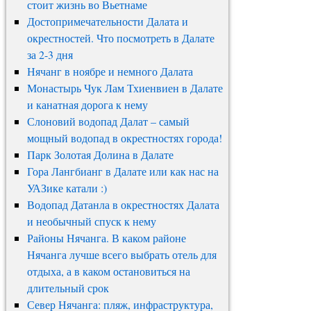
стоит жизнь во Вьетнаме
Достопримечательности Далата и
окрестностей. Что посмотреть в Далате
за 2-3 дня
Нячанг в ноябре и немного Далата
Монастырь Чук Лам Тхиенвиен в Далате
и канатная дорога к нему
Слоновий водопад Далат – самый
мощный водопад в окрестностях города!
Парк Золотая Долина в Далате
Гора Лангбианг в Далате или как нас на
УАЗике катали :)
Водопад Датанла в окрестностях Далата
и необычный спуск к нему
Районы Нячанга. В каком районе
Нячанга лучше всего выбрать отель для
отдыха, а в каком остановиться на
длительный срок
Север Нячанга: пляж, инфраструктура,