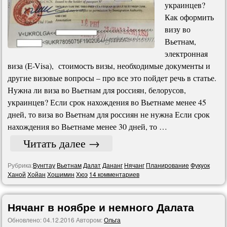
украинцев?
Как оформить
визу во
Вьетнам,
электронная
виза (E-Visa), стоимость визы, необходимые документы и
другие визовые вопросы – про все это пойдет речь в статье.
Нужна ли виза во Вьетнам для россиян, белорусов,
украинцев? Если срок нахождения во Вьетнаме менее 45
дней, то виза во Вьетнам для россиян не нужна Если срок
нахождения во Вьетнаме менее 30 дней, то …
Читать далее
→
Рубрика:
Вунгтау
Вьетнам
Далат
Дананг
Нячанг
Планирование
Фукyок
Ханой
Хойан
Хошимин
Хюэ
14 комментариев
Нячанг в ноябре и немного Далата
Обновлено:
04.12.2016
Автором:
Ольга