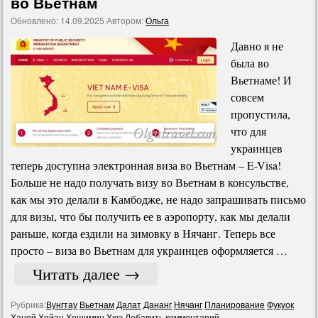
во Вьетнам
Обновлено:
14.09.2025
Автором:
Ольга
Давно я не
была во
Вьетнаме! И
совсем
пропустила,
что для
украинцев
теперь доступна электронная виза во Вьетнам – E-Visa!
Больше не надо получать визу во Вьетнам в консульстве,
как мы это делали в Камбодже, не надо запрашивать письмо
для визы, что бы получить ее в аэропорту, как мы делали
раньше, когда ездили на зимовку в Нячанг. Теперь все
просто – виза во Вьетнам для украинцев оформляется …
Читать далее
→
Рубрика:
Вунгтау
Вьетнам
Далат
Дананг
Нячанг
Планирование
Фукyок
Ханой
Хойан
Хошимин
Хюэ
Добавить комментарий