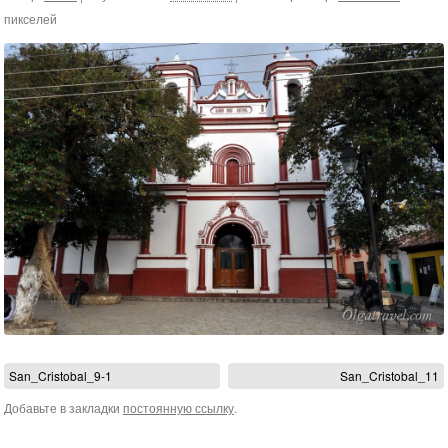
пикселей
San_Cristobal_9-1
San_Cristobal_11
Добавьте в закладки
постоянную ссылку
.