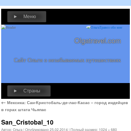
► Меню
Olgatravel.com
Сайт Ольги о незабываемых путешествиях
► Страны
←
Мексика: Сан-Кристобаль-де-лас-Касас – город индейцев
в горах штата Чьяпас
San_Cristobal_10
Автор:
Ольга
|
Опубликовано
25.02.2014
|
Полный размер:
1024 × 680