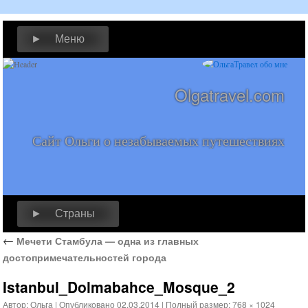
► Меню
Olgatravel.com
Сайт Ольги о незабываемых путешествиях
► Страны
←
Мечети Стамбула — одна из главных
достопримечательностей города
Istanbul_Dolmabahce_Mosque_2
Автор:
Ольга
|
Опубликовано
02.03.2014
|
Полный размер:
768 × 1024