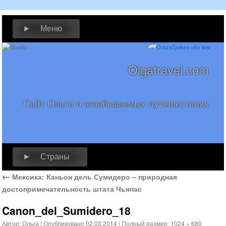
► Меню
Olgatravel.com
Сайт Ольги о незабываемых путешествиях
► Страны
←
Мексика: Каньон дель Сумидеро – природная
достопримечательность штата Чьяпас
Canon_del_Sumidero_18
Автор:
Ольга
|
Опубликовано
02.03.2014
|
Полный размер:
1024 × 680