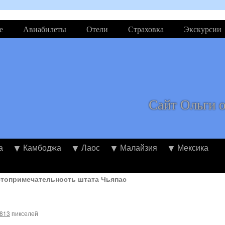
е
Авиабилеты
Отели
Страховка
Экскурсии
Сайт Ольги 
а
Камбоджа
Лаос
Малайзия
Мексика
стопримечательность штата Чьяпас
 813
пикселей