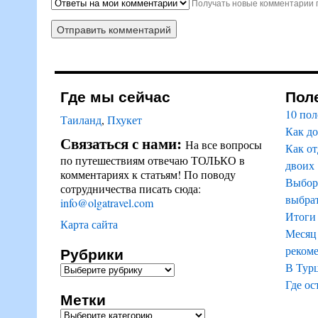
Получать новые комментарии 
Где мы сейчас
Пол
10 пол
Таиланд
,
Пхукет
Как до
Связаться с нами:
На все вопросы
Как от
по путешествиям отвечаю ТОЛЬКО в
двоих
комментариях к статьям! По поводу
Выбор 
сотрудничества писать сюда:
выбрат
info@olgatravel.com
Итоги 
Карта сайта
Месяц 
Рубрики
реком
В Тур
Где ос
Метки