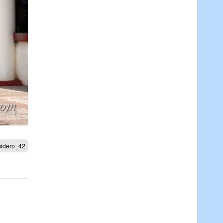
idero_42