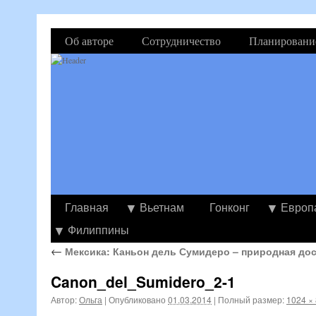
Об авторе
Сотрудничество
Планировани
Главная
Вьетнам
Гонконг
Европ
Филиппины
←
Мексика: Каньон дель Сумидеро – природная до
Canon_del_Sumidero_2-1
Автор:
Ольга
|
Опубликовано
01.03.2014
|
Полный размер:
1024 ×