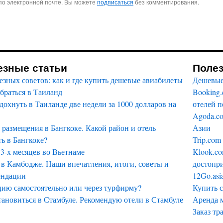
по электронной почте. Вы можете
подписаться
без комментирования.
езные статьи
Поле
езных советов: как и где купить дешевые авиабилеты
Дешевые
браться в Таиланд
Booking
дохнуть в Таиланде две недели за 1000 долларов на
отелей п
Agoda.c
размещения в Бангкоке. Какой район и отель
Азии
ь в Бангкоке?
Trip.com
3-х месяцев во Вьетнаме
Klook.co
в Камбодже. Наши впечатления, итоги, советы и
достопри
ендации
12Go.asi
цию самостоятельно или через турфирму?
Купить 
тановиться в Стамбуле. Рекомендую отели в Стамбуле
Аренда 
Заказ тр