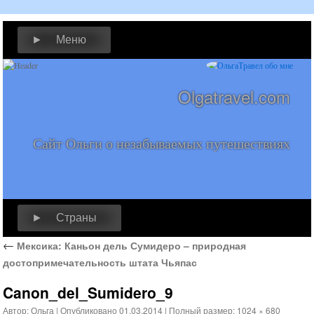
► Меню
Olgatravel.com
Сайт Ольги о незабываемых путешествиях
► Страны
←
Мексика: Каньон дель Сумидеро – природная
достопримечательность штата Чьяпас
Canon_del_Sumidero_9
Автор:
Ольга
|
Опубликовано
01.03.2014
|
Полный размер:
1024 × 680