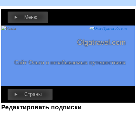
► Меню
Olgatravel.com
Сайт Ольги о незабываемых путешествиях
► Страны
Редактировать подписки