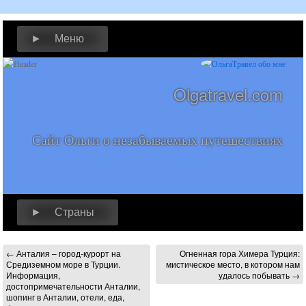
► Меню
Olgatravel.com
Сайт Ольги о незабываемых путешествиях
► Страны
←
Анталия – город-курорт на
Огненная гора Химера Турция:
Средиземном море в Турции.
мистическое место, в котором нам
Информация,
удалось побывать
→
достопримечательности Анталии,
шопинг в Анталии, отели, еда,