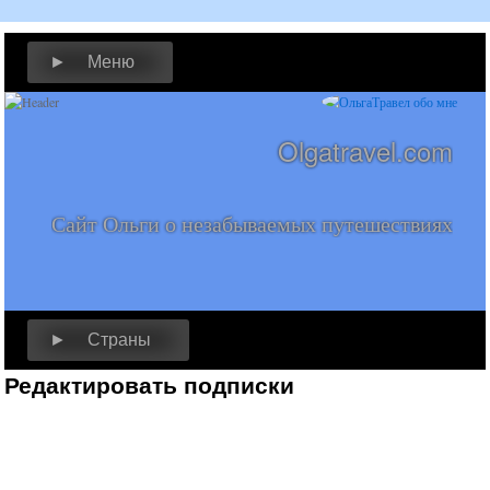
► Меню
Olgatravel.com
Сайт Ольги о незабываемых путешествиях
► Страны
Редактировать подписки