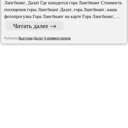
Лангбианг, Далат Где находится гора Лангбианг Стоимость
посещения горы Лангбианг Далат, гора Лангбианг, наша
фотопрогулка Гора Лангбианг на карте Гора Лангбианг, …
Читать далее
→
Рубрика:
Вьетнам
Далат
6 комментариев