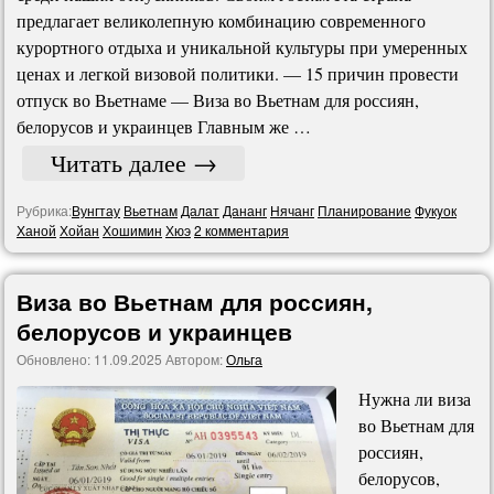
предлагает великолепную комбинацию современного
курортного отдыха и уникальной культуры при умеренных
ценах и легкой визовой политики. — 15 причин провести
отпуск во Вьетнаме — Виза во Вьетнам для россиян,
белорусов и украинцев Главным же …
Читать далее
→
Рубрика:
Вунгтау
Вьетнам
Далат
Дананг
Нячанг
Планирование
Фукyок
Ханой
Хойан
Хошимин
Хюэ
2 комментария
Виза во Вьетнам для россиян,
белорусов и украинцев
Обновлено:
11.09.2025
Автором:
Ольга
Нужна ли виза
во Вьетнам для
россиян,
белорусов,