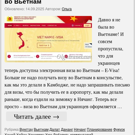
во Вьетнам
Обновлено:
14.09.2025
Автором:
Ольга
Давно я не
была во
Вьетнаме! И
совсем
пропустила,
что для
украинцев
теперь доступна электронная виза во Вьетнам – E-Visa!
Больше не надо получать визу во Вьетнам в консульстве,
как мы это делали в Камбодже, не надо запрашивать письмо
для визы, что бы получить ее в аэропорту, как мы делали
раньше, когда ездили на зимовку в Нячанг. Теперь все
просто – виза во Вьетнам для украинцев оформляется …
Читать далее
→
Рубрика:
Вунгтау
Вьетнам
Далат
Дананг
Нячанг
Планирование
Фукyок
Ханой
Хойан
Хошимин
Хюэ
Добавить комментарий