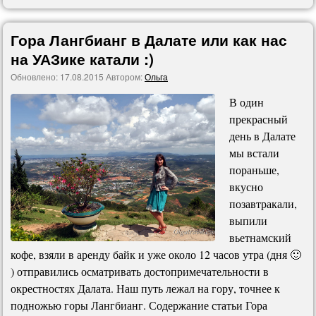
Гора Лангбианг в Далате или как нас
на УАЗике катали :)
Обновлено:
17.08.2015
Автором:
Ольга
В один
прекрасный
день в Далате
мы встали
пораньше,
вкусно
позавтракали,
выпили
вьетнамский
кофе, взяли в аренду байк и уже около 12 часов утра (дня 🙂
) отправились осматривать достопримечательности в
окрестностях Далата. Наш путь лежал на гору, точнее к
подножью горы Лангбианг. Содержание статьи Гора