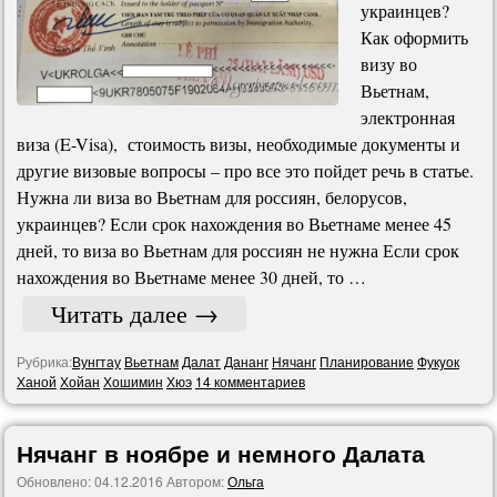
украинцев?
Как оформить
визу во
Вьетнам,
электронная
виза (E-Visa), стоимость визы, необходимые документы и
другие визовые вопросы – про все это пойдет речь в статье.
Нужна ли виза во Вьетнам для россиян, белорусов,
украинцев? Если срок нахождения во Вьетнаме менее 45
дней, то виза во Вьетнам для россиян не нужна Если срок
нахождения во Вьетнаме менее 30 дней, то …
Читать далее
→
Рубрика:
Вунгтау
Вьетнам
Далат
Дананг
Нячанг
Планирование
Фукyок
Ханой
Хойан
Хошимин
Хюэ
14 комментариев
Нячанг в ноябре и немного Далата
Обновлено:
04.12.2016
Автором:
Ольга