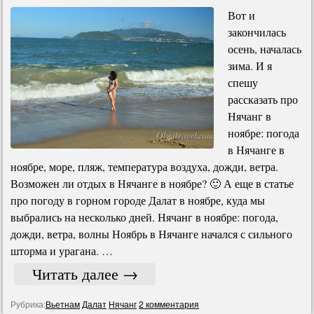
Вот и
закончилась
осень, началась
зима. И я
спешу
рассказать про
Нячанг в
ноябре: погода
в Нячанге в
ноябре, море, пляж, температура воздуха, дожди, ветра.
Возможен ли отдых в Нячанге в ноябре? 🙂 А еще в статье
про погоду в горном городе Далат в ноябре, куда мы
выбрались на несколько дней. Нячанг в ноябре: погода,
дожди, ветра, волны Ноябрь в Нячанге начался с сильного
шторма и урагана. …
Читать далее
→
Рубрика:
Вьетнам
Далат
Нячанг
2 комментария