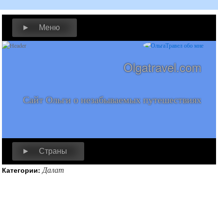
► Меню
Olgatravel.com
Сайт Ольги о незабываемых путешествиях
► Страны
Далат
Категории: