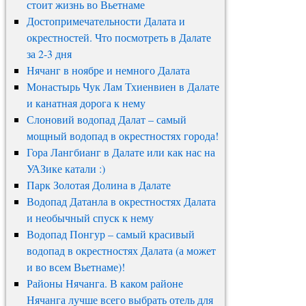
стоит жизнь во Вьетнаме
Достопримечательности Далата и
окрестностей. Что посмотреть в Далате
за 2-3 дня
Нячанг в ноябре и немного Далата
Монастырь Чук Лам Тхиенвиен в Далате
и канатная дорога к нему
Слоновий водопад Далат – самый
мощный водопад в окрестностях города!
Гора Лангбианг в Далате или как нас на
УАЗике катали :)
Парк Золотая Долина в Далате
Водопад Датанла в окрестностях Далата
и необычный спуск к нему
Водопад Понгур – самый красивый
водопад в окрестностях Далата (а может
и во всем Вьетнаме)!
Районы Нячанга. В каком районе
Нячанга лучше всего выбрать отель для