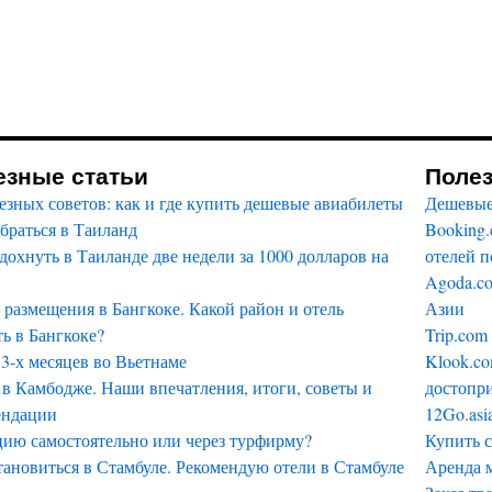
езные статьи
Поле
езных советов: как и где купить дешевые авиабилеты
Дешевые
браться в Таиланд
Booking
дохнуть в Таиланде две недели за 1000 долларов на
отелей п
Agoda.c
размещения в Бангкоке. Какой район и отель
Азии
ь в Бангкоке?
Trip.com
3-х месяцев во Вьетнаме
Klook.co
в Камбодже. Наши впечатления, итоги, советы и
достопри
ендации
12Go.asi
цию самостоятельно или через турфирму?
Купить 
тановиться в Стамбуле. Рекомендую отели в Стамбуле
Аренда 