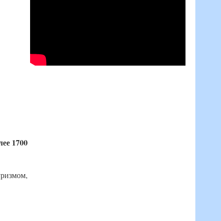
лее 1700
уризмом,