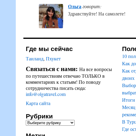
Ольга
говорит:
Здравствуйте! На самолете!
Где мы сейчас
Пол
10 пол
Таиланд
,
Пхукет
Как до
Связаться с нами:
На все вопросы
Как от
по путешествиям отвечаю ТОЛЬКО в
двоих
комментариях к статьям! По поводу
Выбор 
сотрудничества писать сюда:
выбрат
info@olgatravel.com
Итоги 
Карта сайта
Месяц 
Рубрики
реком
В Тур
Где ос
Метки