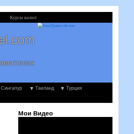
Курсы валют
el.com
ешествиях
Сингапур
Таиланд
Турция
Мои Видео