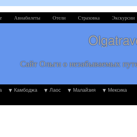
е
Авиабилеты
Отели
Страховка
Экскурсии
Olgatrav
Сайт Ольги о незабываемых пут
а
Камбоджа
Лаос
Малайзия
Мексика