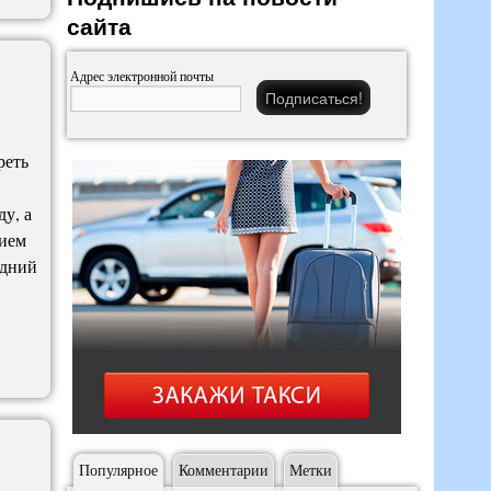
сайта
Адрес электронной почты
в
реть
у, а
Сием
едний
Популярное
Комментарии
Метки