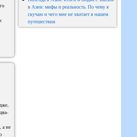
го
в Азии: мифы и реальность. По чему я
скучаю и чего мне не хватает в нашем
ж
путешествии
дже,
два-
 а не
о