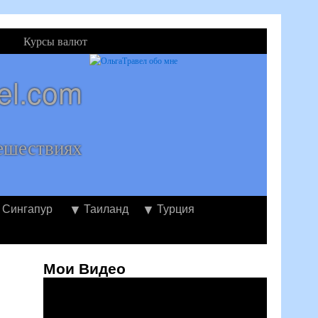
Курсы валют
el.com
ешествиях
Сингапур
Таиланд
Турция
Мои Видео