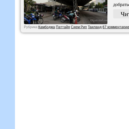
добрать
Чи
Рубрика:
Камбоджа
Паттайя
Сием Рип
Таиланд
67 комментари