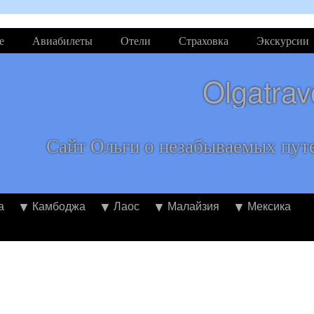
е
Авиабилеты
Отели
Страховка
Экскурсии
Olgatrav
Сайт Ольги о незабываемых пут
а
Камбоджа
Лаос
Малайзия
Мексика