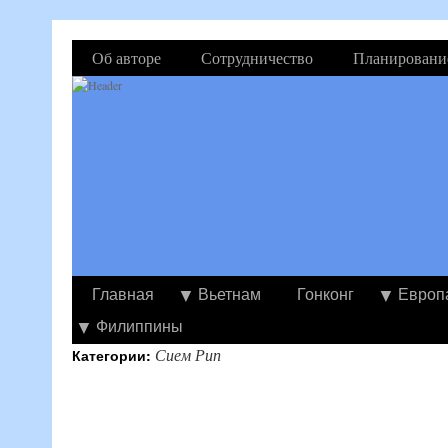
Об авторе
Сотрудничество
Планировани
Главная
Вьетнам
Гонконг
Европ
Филиппины
Сием Рип
Категории: