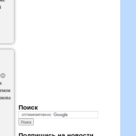
й
 🙂
я
ъемом
акова
Поиск
Подпишись на новости