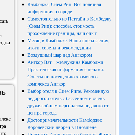
Камбоджа, Сием Рип. Вся полезная
информация о городе
Самостоятельно из Паттайи в Камбоджу
сать
(Сием Рип): способы, стоимость,
прохождение границы, наш опыт
и
Месяц в Камбодже. Наши впечатления,
боджа
итоги, советы и рекомендации
Воздушный шар над Ангкором
Ангкор Ват – жемчужина Камбоджи.
Практическая информация с ценами.
Советы по посещению храмового
комплекса Ангкор
нь
Выбор отеля в Сием Рипе. Рекомендую
недорогой отель с бассейном и очень
дружелюбным персоналом недалеко от
центра города
плекс
Достопримечательности Камбоджи:
тра
Королевский дворец в Пномпене
что
Полгода в Азии: итоги и бюджет. Жизнь