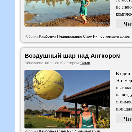
не знаю
комплек
Чи
Рубрика:
Камбоджа
Планирование
Сием Рип
60 комментариев
Воздушный шар над Ангкором
Обновлено:
06.11.2019
Автором:
Ольга
В один 
Это мер
пыталас
на возд
стоимос
попадал
Чи
Рубрика:
Камбоджа
Сием Рип
4 комментария