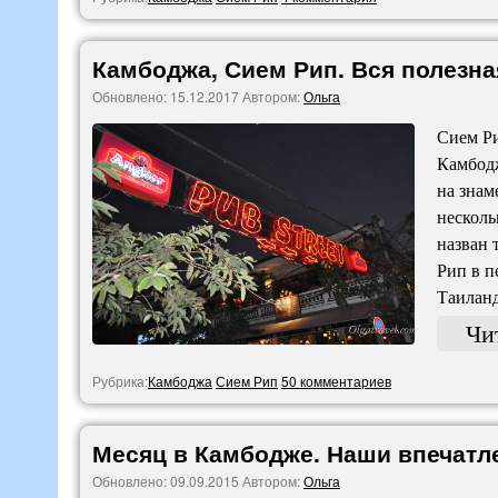
Камбоджа, Сием Рип. Вся полезн
Обновлено:
15.12.2017
Автором:
Ольга
Сием Ри
Камбодж
на знам
несколь
назван 
Рип в п
Таилан
Чи
Рубрика:
Камбоджа
Сием Рип
50 комментариев
Месяц в Камбодже. Наши впечатле
Обновлено:
09.09.2015
Автором:
Ольга