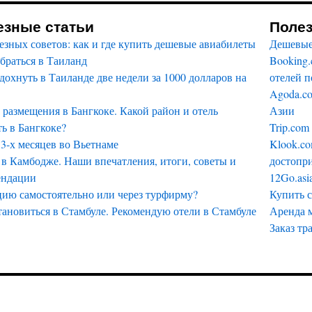
езные статьи
Поле
езных советов: как и где купить дешевые авиабилеты
Дешевые
браться в Таиланд
Booking
дохнуть в Таиланде две недели за 1000 долларов на
отелей п
Agoda.c
размещения в Бангкоке. Какой район и отель
Азии
ь в Бангкоке?
Trip.com
3-х месяцев во Вьетнаме
Klook.co
в Камбодже. Наши впечатления, итоги, советы и
достопри
ендации
12Go.asi
цию самостоятельно или через турфирму?
Купить 
тановиться в Стамбуле. Рекомендую отели в Стамбуле
Аренда 
Заказ тр