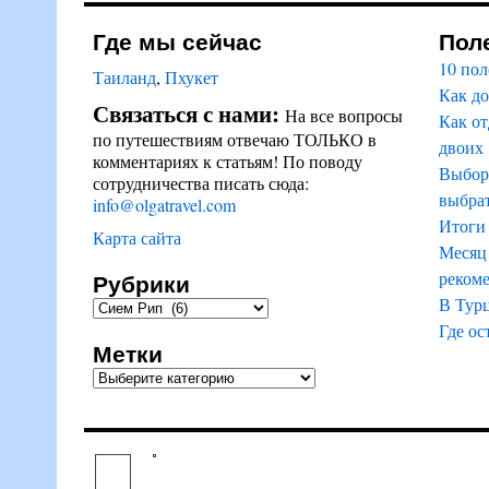
Где мы сейчас
Пол
10 пол
Таиланд
,
Пхукет
Как до
Связаться с нами:
На все вопросы
Как от
по путешествиям отвечаю ТОЛЬКО в
двоих
комментариях к статьям! По поводу
Выбор 
сотрудничества писать сюда:
выбрат
info@olgatravel.com
Итоги 
Карта сайта
Месяц 
Рубрики
реком
В Тур
Где ос
Метки