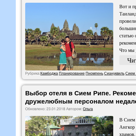
Вот и п
Таиланд
провели
большин
статью 
рекомен
Что мы 
Чи
Рубрика:
Камбоджа
Планирование
Пномпень
Сиануквиль
Сием 
Выбор отеля в Сием Рипе. Рекоме
дружелюбным персоналом недалек
Обновлено:
23.01.2018
Автором:
Ольга
В Сием 
Ангкор 
храмов.