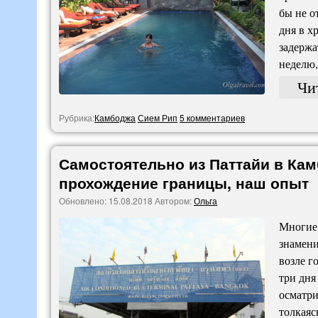
бы не о
дня в х
задержа
неделю
Чи
Рубрика:
Камбоджа
Сием Рип
5 комментариев
Самостоятельно из Паттайи в Кам
прохождение границы, наш опыт
Обновлено:
15.08.2018
Автором:
Ольга
Многие 
знамени
возле г
три дня
осматри
толкаяс