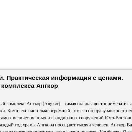
и. Практическая информация с ценами.
 комплекса Ангкор
й комплекс Ангкор (Angkor) – самая главная достопримечатель
и. Комплекс настолько огромный, что его по праву можно отне
 самых величественных и грандиозных сооружений Юго-Восточ
аждый год храмы Ангкора посещают тысячи человек. Ангкор Ва
о, из-за которого стоит хоть раз в жизни посетить Камбоджу. Я д