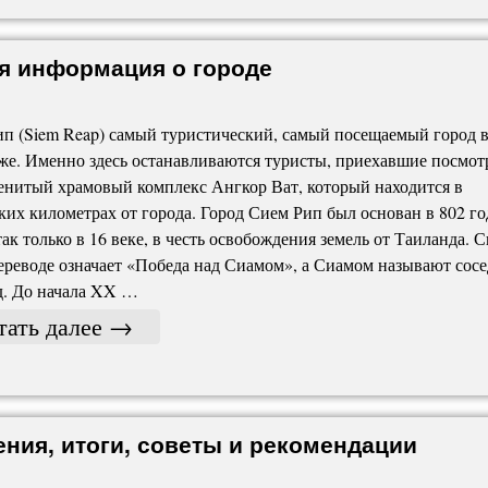
ая информация о городе
п (Siem Reap) самый туристический, самый посещаемый город 
е. Именно здесь останавливаются туристы, приехавшие посмот
енитый храмовый комплекс Ангкор Ват, который находится в
ких километрах от города. Город Сием Рип был основан в 802 год
так только в 16 веке, в честь освобождения земель от Таиланда. 
ереводе означает «Победа над Сиамом», а Сиамом называют сос
д. До начала XX …
тать далее
→
ния, итоги, советы и рекомендации