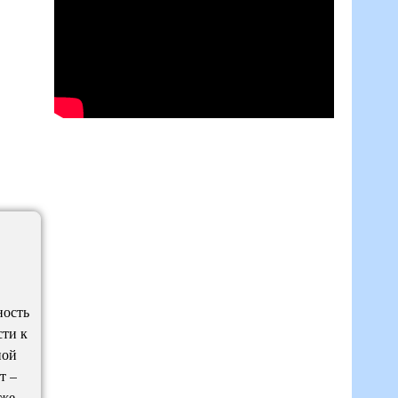
ность
сти к
ной
т –
аже