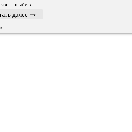
ся из Паттайи в …
тать далее
→
ев