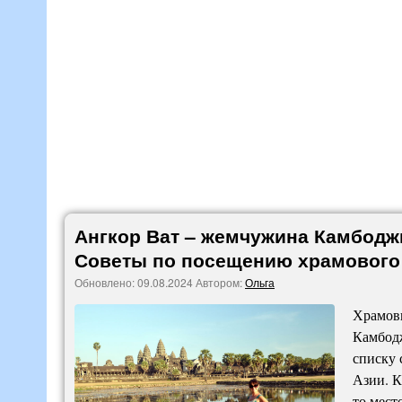
Ангкор Ват – жемчужина Камбодж
Советы по посещению храмового
Обновлено:
09.08.2024
Автором:
Ольга
Храмовы
Камбодж
списку
Азии. К
то мест