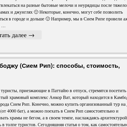
твлекаться на разные бытовые мелочи и неурядицы после тяжело
рамах и джунглях 🙂 Некоторые, конечно, могут себе позволить
ться в городе и дольше 🙂 Например, мы в Сием Рипе провели а
, …
тать далее
→
боджу (Сием Рип): способы, стоимость,
туристы, приезжающие в Паттайю в отпуск, стремятся посетить
тый храмовый комплекс Анкор Ват, который находится в Камбо
орода Сием Рип. Конечно, можно купить организованный тур на 
 (от 4000 бат), а можно поехать в Сием Рип самостоятельно и
вать храмы не бегом, а в своем темпе, наслаждаясь архитектурой,
ь в толпе туристов. Сегодняшняя статья о том, как самостоятельн