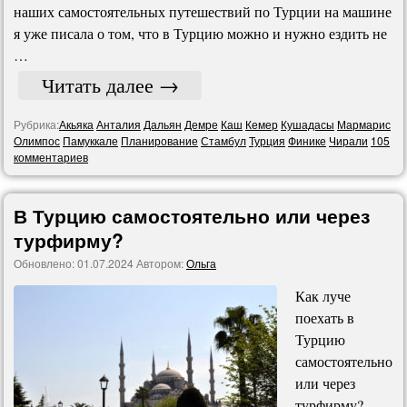
наших самостоятельных путешествий по Турции на машине
я уже писала о том, что в Турцию можно и нужно ездить не
…
Читать далее
→
Рубрика:
Акьяка
Анталия
Дальян
Демре
Каш
Кемер
Кушадасы
Мармарис
Олимпос
Памуккале
Планирование
Стамбул
Турция
Финике
Чирали
105
комментариев
В Турцию самостоятельно или через
турфирму?
Обновлено:
01.07.2024
Автором:
Ольга
Как луче
поехать в
Турцию
самостоятельно
или через
турфирму?