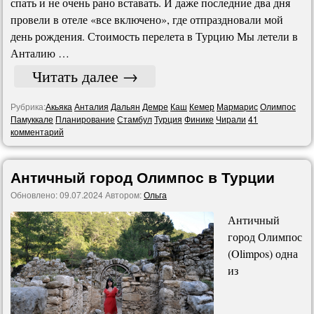
спать и не очень рано вставать. И даже последние два дня
провели в отеле «все включено», где отпраздновали мой
день рождения. Стоимость перелета в Турцию Мы летели в
Анталию …
Читать далее
→
Рубрика:
Акьяка
Анталия
Дальян
Демре
Каш
Кемер
Мармарис
Олимпос
Памуккале
Планирование
Стамбул
Турция
Финике
Чирали
41
комментарий
Античный город Олимпос в Турции
Обновлено:
09.07.2024
Автором:
Ольга
Античный
город Олимпос
(Olimpos) одна
из