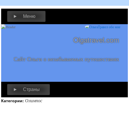
► Меню
Olgatravel.com
Сайт Ольги о незабываемых путешествиях
► Страны
Олимпос
Категории: