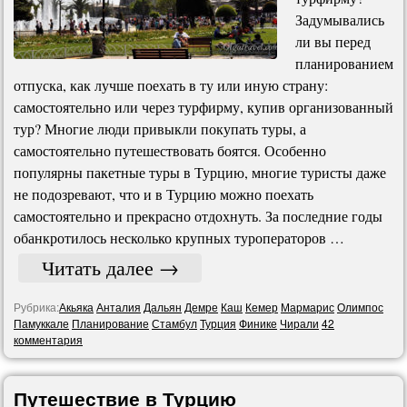
Задумывались
ли вы перед
планированием
отпуска, как лучше поехать в ту или иную страну:
самостоятельно или через турфирму, купив организованный
тур? Многие люди привыкли покупать туры, а
самостоятельно путешествовать боятся. Особенно
популярны пакетные туры в Турцию, многие туристы даже
не подозревают, что и в Турцию можно поехать
самостоятельно и прекрасно отдохнуть. За последние годы
обанкротилось несколько крупных туроператоров …
Читать далее
→
Рубрика:
Акьяка
Анталия
Дальян
Демре
Каш
Кемер
Мармарис
Олимпос
Памуккале
Планирование
Стамбул
Турция
Финике
Чирали
42
комментария
Путешествие в Турцию