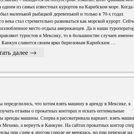
я одним из самых известных курортов на Карибском море. Когда
был маленькой рыбацкой деревенькой и только в 70-х годах
о века стал стремительно развиваться как морской курорт. Сейч
излюбленное место отдыха американцев. Да и наши туроперато
правляют туристов в Мексику, то в большинстве случаев именно
. Канкун славится своим ярко бирюзовым Карибским …
тать далее
→
ы определились, что хотим взять машину в аренду в Мексике, я
изучать отзывы о прокатных конторах и искать оптимальные
ы аренды машины. Сперва я рассматривала вариант, взять маши
в Мехико, а вернуть в Канкуне. На сайтах прокатных контор спе
енды при сдаче в другом городе не менялась, но при переходе на