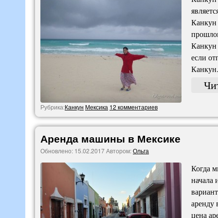
являетс
Канкун 
прошлог
Канкун 
если от
Канкун
Чи
Рубрика:
Канкун
Мексика
12 комментариев
Аренда машины в Мексике
Обновлено:
15.02.2017
Автором:
Ольга
Когда м
начала 
вариант
аренду 
цена ар