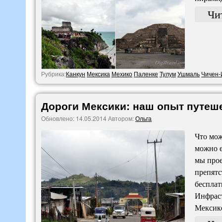
Чи
Рубрика:
Канкун
Мексика
Мехико
Паленке
Тулум
Ушмаль
Чичен-
Дороги Мексики: наш опыт путеш
Обновлено:
14.05.2014
Автором:
Ольга
Что мож
можно 
мы прое
препятс
бесплат
Инфраст
Мексике