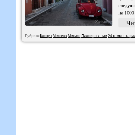
следующ
на 100
Чи
Рубрика:
Канкун
Мексика
Мехико
Планирование
24 комментари