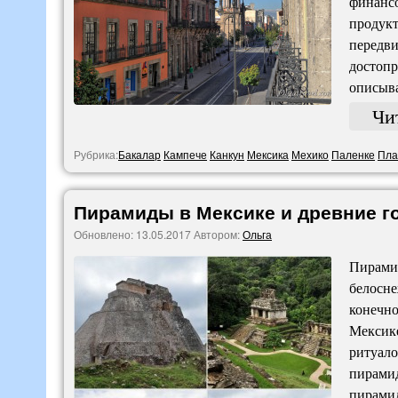
финансо
продукт
передви
достопр
описыва
Чи
Рубрика:
Бакалар
Кампече
Канкун
Мексика
Мехико
Паленке
Пла
Пирамиды в Мексике и древние г
Обновлено:
13.05.2017
Автором:
Ольга
Пирамид
белосне
конечно
Мексике
ритуало
пирамид
пирамид