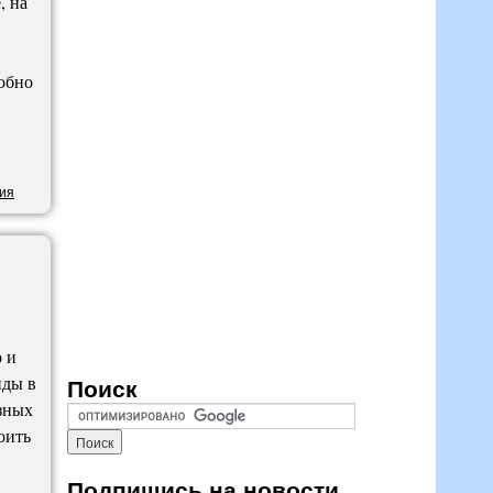
, на
обно
ия
 и
иды в
Поиск
зных
оить
Подпишись на новости