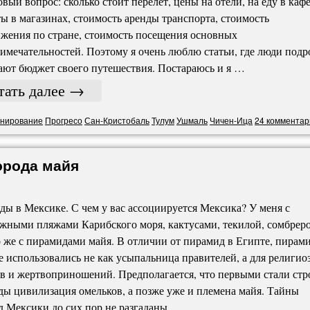
вый вопрос: сколько стоит перелет, цены на отели, на еду в кафе
ы в магазинах, стоимость аренды транспорта, стоимость
жения по стране, стоимость посещения основных
имечательностей. Поэтому я очень люблю статьи, где люди подр
ют бюджет своего путешествия. Постараюсь и я …
тать далее
→
нирование
Прогресо
Сан-Кристобаль
Тулум
Ушмаль
Чичен-Ица
24 комментар
орода майя
ы в Мексике. С чем у вас ассоциируется Мексика? У меня с
жными пляжами Карибского моря, кактусами, текилой, сомбреро
 же с пирамидами майя. В отличии от пирамид в Египте, пирам
 использовались не как усыпальница правителей, а для религио
в и жертвоприношений. Предполагается, что первыми стали стр
ы цивилизация омельков, а позже уже и племена майя. Тайны
 Мексики до сих пор не разгаданы, …