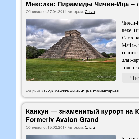
Мексика: Пирамиды Чичен-Ица – 
Обновлено:
27.04.2014
Автором:
Ольга
Чичен-И
веке. П
Само на
Майя», 
сенотов
для жер
тольтек
Чи
Рубрика:
Канкун
Мексика
Чичен-Ица
6 комментариев
Канкун — знаменитый курорт на К
Formerly Avalon Grand
Обновлено:
15.02.2017
Автором:
Ольга
Канкун 