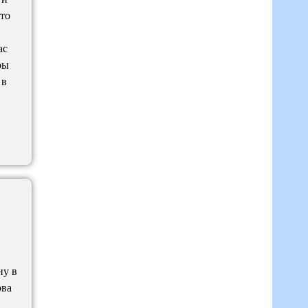
-то
ас
ры
 в
ну в
рва