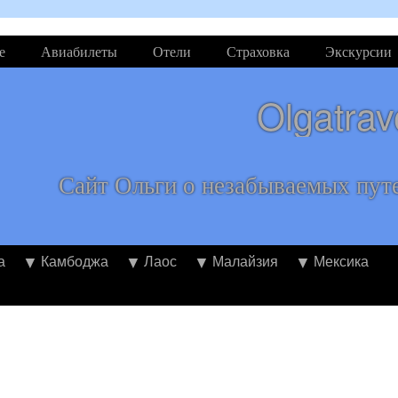
е
Авиабилеты
Отели
Страховка
Экскурсии
Olgatrav
Сайт Ольги о незабываемых пут
а
Камбоджа
Лаос
Малайзия
Мексика