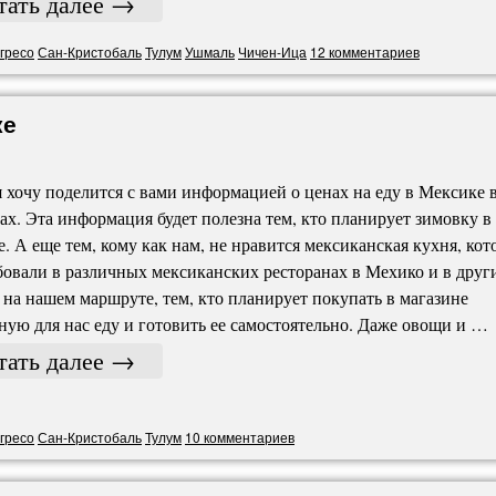
тать далее
→
гресо
Сан-Кристобаль
Тулум
Ушмаль
Чичен-Ица
12 комментариев
ке
 хочу поделится с вами информацией о ценах на еду в Мексике 
ах. Эта информация будет полезна тем, кто планирует зимовку в
. А еще тем, кому как нам, не нравится мексиканская кухня, ко
овали в различных мексиканских ресторанах в Мехико и в друг
 на нашем маршруте, тем, кто планирует покупать в магазине
ую для нас еду и готовить ее самостоятельно. Даже овощи и …
тать далее
→
гресо
Сан-Кристобаль
Тулум
10 комментариев