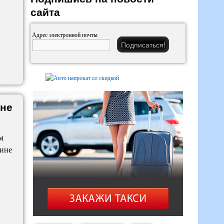
сайта
Адрес электронной почты
ине
м
шине