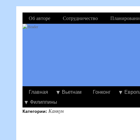
Об авторе
Сотрудничество
Планировани
Главная
Вьетнам
Гонконг
Европ
Филиппины
Канкун
Категории: