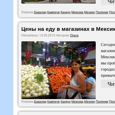
Чи
Рубрика:
Бакалар
Кампече
Канкун
Мексика
Мехико
Паленке
Про
Цены на еду в магазинах в Мекси
Обновлено:
13.05.2015
Автором:
Ольга
Сегодня
магазин
Мексике
мы проб
городах
привычн
Чи
Рубрика:
Бакалар
Кампече
Канкун
Мексика
Мехико
Паленке
Про