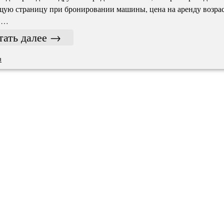
ую страницу при бронировании машины, цена на аренду возра
0 …
тать далее
→
я