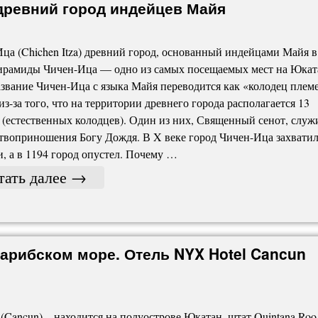
древний город индейцев Майя
ца (Chichen Itza) древний город, основанный индейцами Майя в
ирамиды Чичен-Ица — одно из самых посещаемых мест на Юкат
звание Чичен-Ица с языка Майя переводится как «колодец плем
из-за того, что на территории древнего города располагается 13
 (естественных колодцев). Один из них, Священный сенот, служ
твоприношения Богу Дождя. В X веке город Чичен-Ица захвати
и, а в 1194 город опустел. Почему …
тать далее
→
арибском море. Отель NYX Hotel Cancun
(Cancun) – находится на полуострове Юкатан, штат Quintana Roo