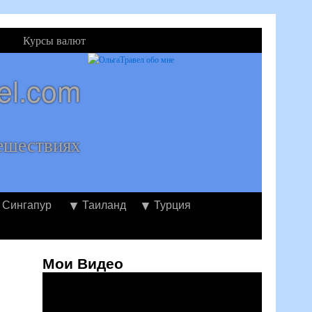
Курсы валют
el.com
ешествиях
Сингапур
Таиланд
Турция
Мои Видео