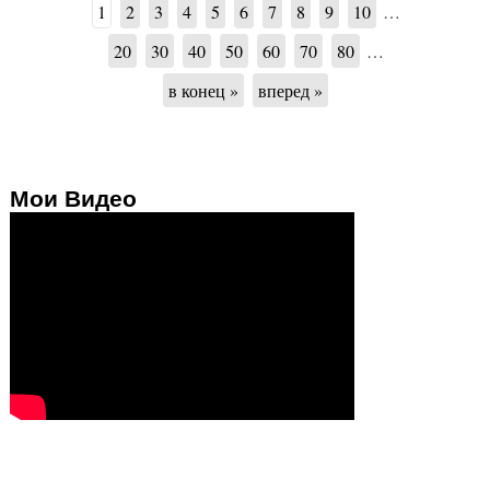
1
2
3
4
5
6
7
8
9
10
…
20
30
40
50
60
70
80
…
в конец »
вперед »
Мои Видео