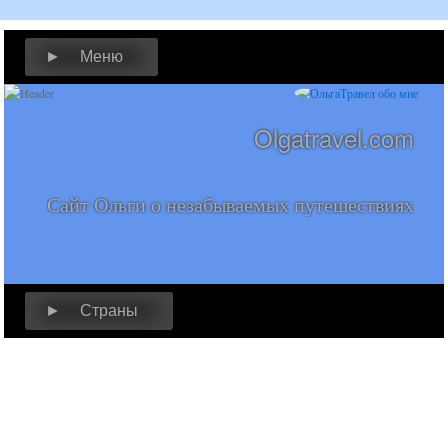
► Меню
Olgatravel.com
Сайт Ольги о незабываемых путешествиях
► Страны