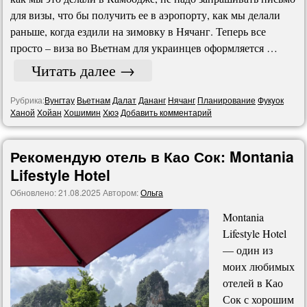
для визы, что бы получить ее в аэропорту, как мы делали
раньше, когда ездили на зимовку в Нячанг. Теперь все
просто – виза во Вьетнам для украинцев оформляется …
Читать далее
→
Рубрика:
Вунгтау
Вьетнам
Далат
Дананг
Нячанг
Планирование
Фукyок
Ханой
Хойан
Хошимин
Хюэ
Добавить комментарий
Рекомендую отель в Као Сок: Montania
Lifestyle Hotel
Обновлено:
21.08.2025
Автором:
Ольга
Montania
Lifestyle Hotel
— один из
моих любимых
отелей в Као
Сок с хорошим