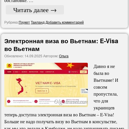
обстановке. …
Читать далее
→
Рубрика:
Пхукет
Таиланд
Добавить комментарий
Электронная виза во Вьетнам: E-Visa
во Вьетнам
Обновлено:
14.09.2025
Автором:
Ольга
Давно я не
была во
Вьетнаме! И
совсем
пропустила,
что для
украинцев
теперь доступна электронная виза во Вьетнам – E-Visa!
Больше не надо получать визу во Вьетнам в консульстве,
как мы это делали в Камбодже, не надо запрашивать письмо