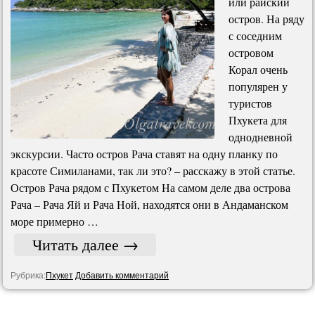
или райский
остров. На ряду
с соседним
островом
Корал очень
популярен у
туристов
Пхукета для
однодневной
экскурсии. Часто остров Рача ставят на одну планку по
красоте Симиланами, так ли это? – расскажу в этой статье.
Остров Рача рядом с Пхукетом На самом деле два острова
Рача – Рача Яй и Рача Ной, находятся они в Андаманском
море примерно …
Читать далее
→
Рубрика:
Пхукет
Добавить комментарий