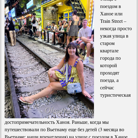
поездом в
Ханое или
Train Street –
некогда просто
узкая улица в
старом
квартале
города по
которой
проходят
поезда, а
сейчас
туристическая
достопримечательность Ханоя. Раньше, когда мы
путешествовали по Вьетнаму еще без детей (3 месяца во
Вьетнаме: наши впечатления) на улице с поездом в Ханое