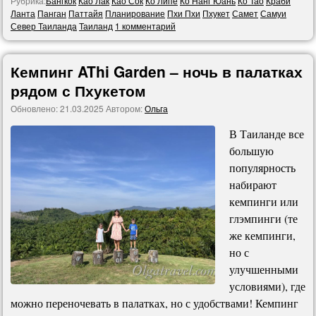
Рубрика:
Бангкок
Као Лак
Као Сок
Ко Липе
Ко Нанг Юань
Ко Тао
Краби
Ланта
Панган
Паттайя
Планирование
Пхи Пхи
Пхукет
Самет
Самуи
Север Таиланда
Таиланд
1 комментарий
Кемпинг AThi Garden – ночь в палатках
рядом с Пхукетом
Обновлено:
21.03.2025
Автором:
Ольга
В Таиланде все
большую
популярность
набирают
кемпинги или
глэмпинги (те
же кемпинги,
но с
улучшенными
условиями), где
можно переночевать в палатках, но с удобствами! Кемпинг