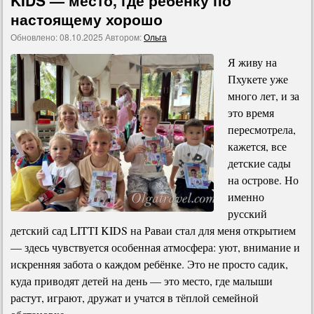
KIDS — место, где ребёнку по
настоящему хорошо
Обновлено:
08.10.2025
Автором:
Ольга
Я живу на
Пхукете уже
много лет, и за
это время
пересмотрела,
кажется, все
детские сады
на острове. Но
именно
русский
детский сад LITTI KIDS на Раваи стал для меня открытием
— здесь чувствуется особенная атмосфера: уют, внимание и
искренняя забота о каждом ребёнке. Это не просто садик,
куда приводят детей на день — это место, где малыши
растут, играют, дружат и учатся в тёплой семейной