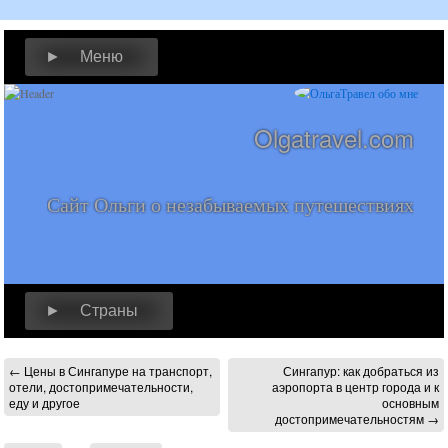
► Меню
Olgatravel.com
Сайт Ольги о незабываемых путешествиях
► Страны
←
Цены в Сингапуре на транспорт,
Сингапур: как добраться из
отели, достопримечательности,
аэропорта в центр города и к
еду и другое
основным
достопримечательностям
→