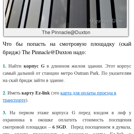
The Pinnacle@Duxton
Что бы попасть на смотровую площадку (скай
бридж) The Pinnacle@Duxton надо:
1.
корпус G
Найти
в длинном жилом здании. Этот корпус
самый дальний от станции метро Outram Park. По указателям
на скай бридж зайти в здание.
2
карту Ez-link
. Иметь
(это
карта для оплаты проезда в
транспорте
).
3.
На первом этаже корпуса G перед входом в лиф у
охранника в окошке оплатить стоимость посещения
6 SGD
смотровой площадки –
. Перед посещением я думала,
что оплата происходит с помощью карты Ez-link и