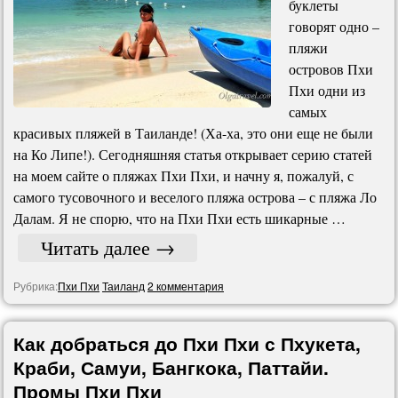
буклеты
говорят одно –
пляжи
островов Пхи
Пхи одни из
самых
красивых пляжей в Таиланде! (Ха-ха, это они еще не были
на Ко Липе!). Сегодняшняя статья открывает серию статей
на моем сайте о пляжах Пхи Пхи, и начну я, пожалуй, с
самого тусовочного и веселого пляжа острова – с пляжа Ло
Далам. Я не спорю, что на Пхи Пхи есть шикарные …
Читать далее
→
Рубрика:
Пхи Пхи
Таиланд
2 комментария
Как добраться до Пхи Пхи с Пхукета,
Краби, Самуи, Бангкока, Паттайи.
Промы Пхи Пхи