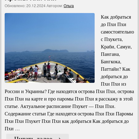
Обновлено:
20.12.2024
Автором:
Ольга
Как добраться
до Пхи Пхи
самостоятельно
с Пхукета,
Краби, Самуи,
Пангана,
Бангкока,
Паттайи? Как
добраться до
Пхи Пхи из
России и Украины? Где находятся острова Пхи Пхи, острова
Пхи Пхи на карте и про паромы Пхи Пхи я расскажу в этой
статье. Актуальное расписание Пхукет — Пхи Пхи.
Содержание статьи Где находятся острова Пхи Пхи Паромы
Пхи Пхи Пхукет Пхи Пхи как добраться Как добраться до
Пхи …
Читать далее
→