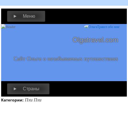
► Меню
Olgatravel.com
Сайт Ольги о незабываемых путешествиях
► Страны
Пхи Пхи
Категории: