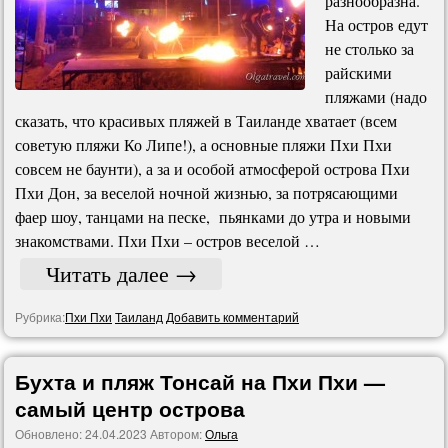
разнообразна.
На остров едут
не столько за
райскими
пляжами (надо
сказать, что красивых пляжей в Таиланде хватает (всем
советую пляжи Ко Липе!), а основные пляжи Пхи Пхи
совсем не баунти), а за и особой атмосферой острова Пхи
Пхи Дон, за веселой ночной жизнью, за потрясающими
фаер шоу, танцами на песке, пьянками до утра и новыми
знакомствами. Пхи Пхи – остров веселой …
Читать далее
→
Рубрика:
Пхи Пхи
Таиланд
Добавить комментарий
Бухта и пляж Тонсай на Пхи Пхи —
самый центр острова
Обновлено:
24.04.2023
Автором:
Ольга