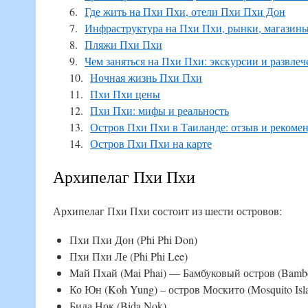
Где жить на Пхи Пхи, отели Пхи Пхи Дон
Инфраструктура на Пхи Пхи, рынки, магазины
Пляжи Пхи Пхи
Чем заняться на Пхи Пхи: экскурсии и развлеч
Ночная жизнь Пхи Пхи
Пхи Пхи цены
Пхи Пхи: мифы и реальность
Остров Пхи Пхи в Таиланде: отзыв и рекоме
Остров Пхи Пхи на карте
Архипелаг Пхи Пхи
Архипелаг Пхи Пхи состоит из шести островов:
Пхи Пхи Дон (Phi Phi Don)
Пхи Пхи Ле (Phi Phi Lee)
Май Пхай (Mai Phai) — Бамбуковый остров (Bambo
Ко Юн (Koh Yung) – остров Москито (Mosquito Isl
Бида Нок (Bida Nok)