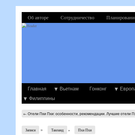
Об авторе
Сотрудничество
Планировани
Главная
Вьетнам
Гонконг
Европ
Филиппины
←
Отели Пхи Пхи: особенности, рекомендации. Лучшие отели П
»
Записи
Таиланд
»
Пхи Пхи