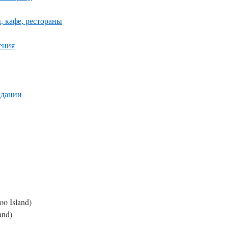
, кафе, рестораны
ения
ндации
o Island)
and)