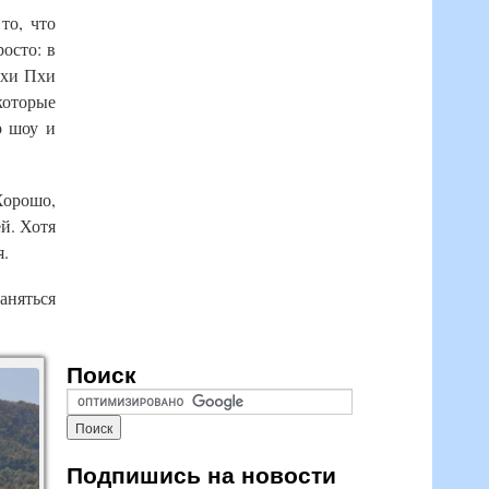
то, что
осто: в
Пхи Пхи
которые
р шоу и
 Хорошо,
й. Хотя
я.
аняться
Поиск
Подпишись на новости