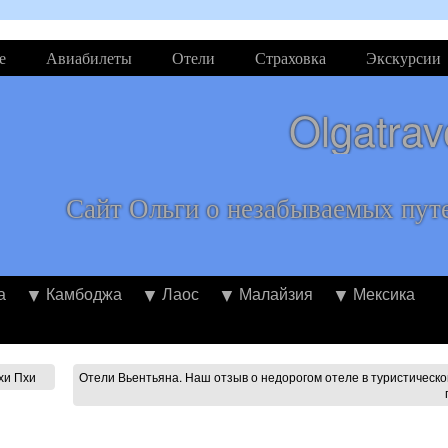
е
Авиабилеты
Отели
Страховка
Экскурсии
Olgatrav
Сайт Ольги о незабываемых пут
а
Камбоджа
Лаос
Малайзия
Мексика
хи Пхи
Отели Вьентьяна. Наш отзыв о недорогом отеле в туристическ