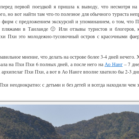
перед первой поездкой я пришла к выводу, что несмотря на 
о, но вот найти там что-то полезное для обычного туриста непр
р фирм с предложением экскурсий и упоминанием, о том, что 
 пляжами в Таиланде 🙂 Или отзывы туристов и блогеров, 
 Пхи Пхи это молодежно-тусовочный остров с красочными фае
равильное мнение, что делать на острове более 3-4 дней нечего.
вала на Пхи Пхи 6 полных дней, а после него на
Ао Нанг
– 7 дне
 архипелаг Пхи Пхи, а вот в Ао Нанге вполне хватило бы 2-3 дн
хи неоднократно: с детьми и без детей и всегда находили чем з