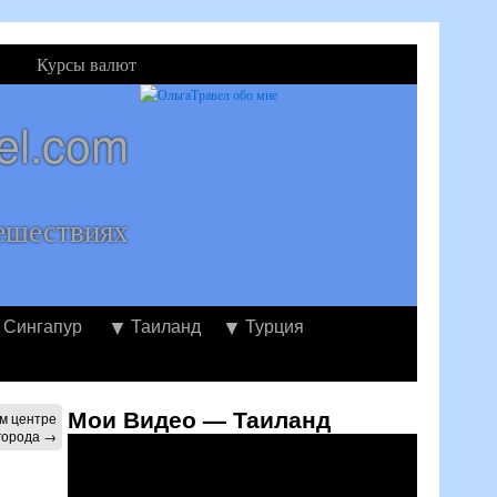
Курсы валют
el.com
ешествиях
Сингапур
Таиланд
Турция
Мои Видео — Таиланд
ом центре
города
→