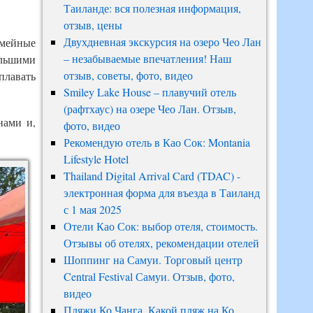
Таиланде: вся полезная информация,
отзыв, цены
Двухдневная экскурсия на озеро Чео Лан
емейные
– незабываемые впечатления! Наш
ольшими
отзыв, советы, фото, видео
плавать
Smiley Lake House – плавучий отель
(рафтхаус) на озере Чео Лан. Отзыв,
нами и,
фото, видео
Рекомендую отель в Као Сок: Montania
Lifestyle Hotel
Thailand Digital Arrival Card (TDAC) -
электронная форма для въезда в Таиланд
с 1 мая 2025
Отели Као Сок: выбор отеля, стоимость.
Отзывы об отелях, рекомендации отелей
Шоппинг на Самуи. Торговый центр
Central Festival Самуи. Отзыв, фото,
видео
Пляжи Ко Чанга. Какой пляж на Ко