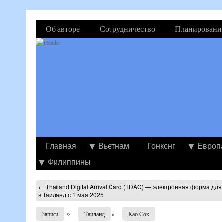
Об авторе
Сотрудничество
Планировани
Главная
Вьетнам
Гонконг
Европ
Филиппины
←
Thailand Digital Arrival Card (TDAC) — электронная форма дл
в Таиланд с 1 мая 2025
»
Записи
Таиланд
»
Као Сок