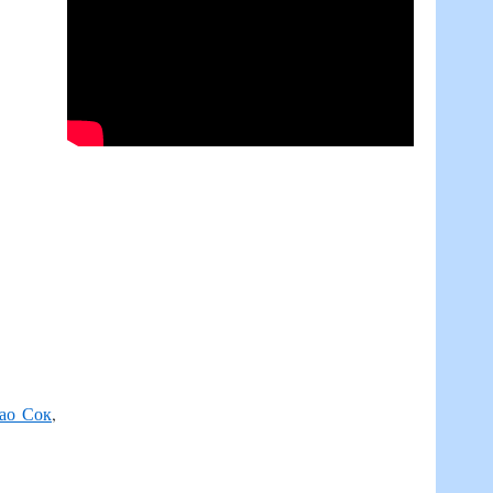
ао Сок
,