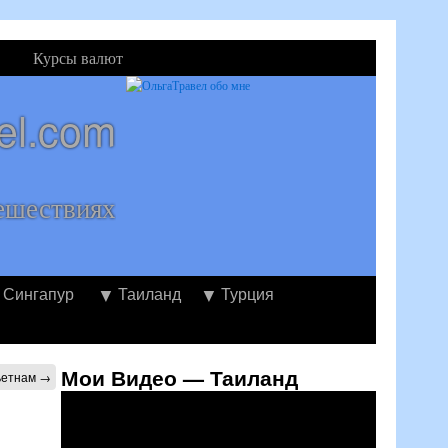
Курсы валют
el.com
ешествиях
Сингапур
Таиланд
Турция
Мои Видео — Таиланд
Вьетнам
→