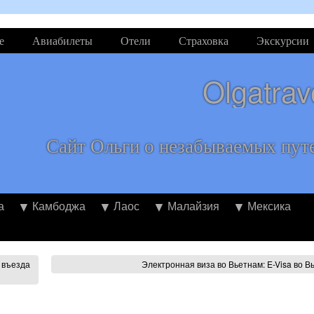
е
Авиабилеты
Отели
Страховка
Экскурсии
Olgatrav
Сайт Ольги о незабываемых пут
а
Камбоджа
Лаос
Малайзия
Мексика
я въезда
Электронная виза во Вьетнам: E-Visa во 