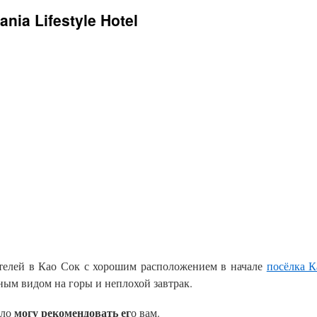
ia Lifestyle Hotel
елей в Као Сок с хорошим расположением в начале
посёлка К
ым видом на горы и неплохой завтрак.
могу рекомендовать ег
ело
о вам.