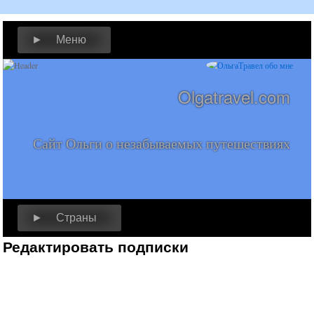
► Меню
Olgatravel.com
Сайт Ольги о незабываемых путешествиях
► Страны
Редактировать подписки