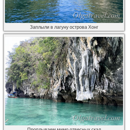
Заплыли в лагуну острова Хонг
Проплываем мимо отвесных скал