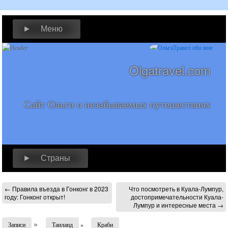
► Меню
Olgatravel.com
Сайт Ольги о незабываемых путешествиях
► Страны
←
Правила въезда в Гонконг в 2023
Что посмотреть в Куала-Лумпур,
году: Гонконг открыт!
достопримечательности Куала-
Лумпур и интересные места
→
»
Записи
Таиланд
»
Краби