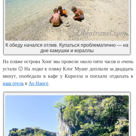
К обеду начался отлив. Купаться проблематично — на
дне камушки и кораллы
На пляже острова Хонг мы провели около пяти часов и очень
устали 🙂 На лодке к пляжу Клог Муанг доплыли за двадцать
минут, пообедали в кафе у Кирилла и поехали отдыхать в
наш отель
в
Ао Нанге
.