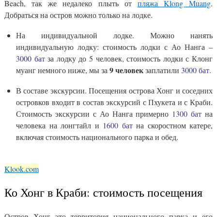
Beach, так же недалеко плыть от
пляжа Klong Muang
.
Добраться на остров можно только на лодке.
На индивидуальной лодке. Можно нанять
индивидуальную лодку: стоимость лодки с Ао Нанга –
3000 бат
за лодку до 5 человек, стоимость лодки с Клонг
9 человек
муанг немного ниже, мы за
заплатили
3000 бат
.
В составе экскурсии. Посещения острова Хонг и соседних
островков входит в состав экскурсий с Пхукета и с Краби.
Стоимость экскурсии с Ао Нанга примерно
1300 бат
на
человека на лонгтайл и
1600 бат
на скоростном катере,
включая стоимость национального парка и обед.
Klook.com
Ко Хонг в Краби: стоимость посещения
Остров Хонг это территория национального парка и его