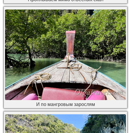
И по мангровым зарослям