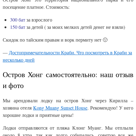
посещение платное. Стоимость:
300 бат
за взрослого
150 бат
за детей ( за моих мелких детей денег не взяли)
Скидок по тайским правам и ворк пермиту нет 🙁
—
Достопримечательности Краби. Что посмотреть в Краби за
несколько дней
Остров Хонг самостоятельно: наш отзыв
и фото
Мы арендовали лодку на остров Хонг через Кирилла –
хозяина отеля
Kong Muang Sunset House
. Рекомендую! У него
хорошие лодки и приятные цены!
Лодки отправляются от пляжа Клонг Муанг. Мы отплыли
около 8 утра, так как долго собирались, советую все же