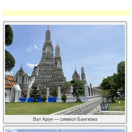
Ват Арун — символ Бангкока