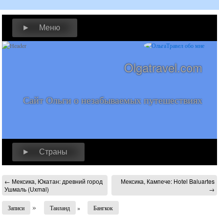
► Меню
Olgatravel.com
Сайт Ольги о незабываемых путешествиях
► Страны
←
Мексика, Юкатан: древний город
Мексика, Кампече: Hotel Baluartes
Ушмаль (Uxmal)
→
»
Записи
Таиланд
»
Бангкок