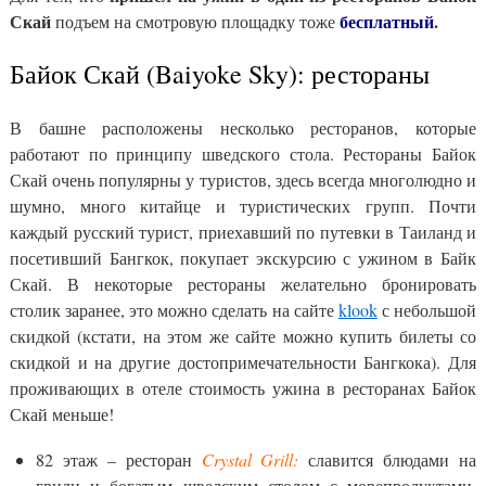
Скай
бесплатный
.
подъем на смотровую площадку тоже
Байок Скай (Baiyoke Sky): рестораны
В башне расположены несколько ресторанов, которые
работают по принципу шведского стола. Рестораны Байок
Скай очень популярны у туристов, здесь всегда многолюдно и
шумно, много китайце и туристических групп. Почти
каждый русский турист, приехавший по путевки в Таиланд и
посетивший Бангкок, покупает экскурсию с ужином в Байк
Скай. В некоторые рестораны желательно бронировать
столик заранее, это можно сделать на сайте
klook
с небольшой
скидкой (кстати, на этом же сайте можно купить билеты со
скидкой и на другие достопримечательности Бангкока). Для
проживающих в отеле стоимость ужина в ресторанах Байок
Скай меньше!
82 этаж – ресторан
Crystal Grill:
славится блюдами на
грили и богатым шведским столом с морепродуктами.