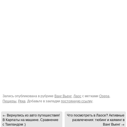
Запись опубликована в рубрике
Ванг Вьенг
,
Лаос
с метками
Озера
,
Пещеры
,
Река
. Добавьте в закладки
постоянную ссылку
.
←
Вернулись из авто путешествия!
Что посмотреть в Лаосе? Активные
В Карпаты на машине. Сравнение
развлечения: тюбинг и каякинг в
с Таиландом :)
Ванг Вьенг
→