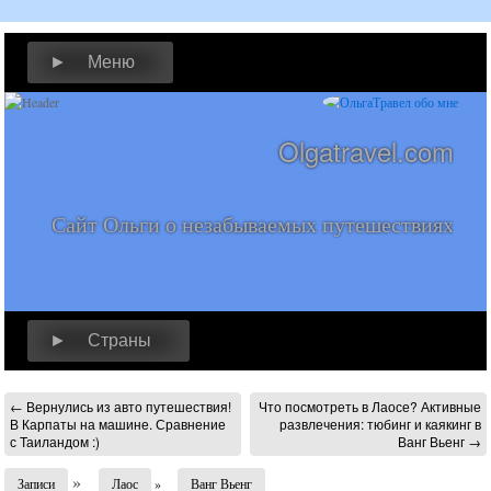
► Меню
Olgatravel.com
Сайт Ольги о незабываемых путешествиях
► Страны
←
Вернулись из авто путешествия!
Что посмотреть в Лаосе? Активные
В Карпаты на машине. Сравнение
развлечения: тюбинг и каякинг в
с Таиландом :)
Ванг Вьенг
→
»
Записи
Лаос
»
Ванг Вьенг