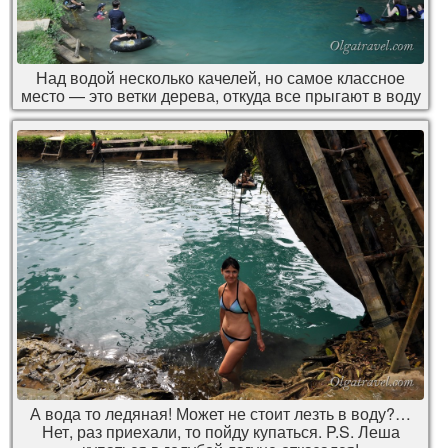
Над водой несколько качелей, но самое классное
место — это ветки дерева, откуда все прыгают в воду
А вода то ледяная! Может не стоит лезть в воду?…
Нет, раз приехали, то пойду купаться. P.S. Леша