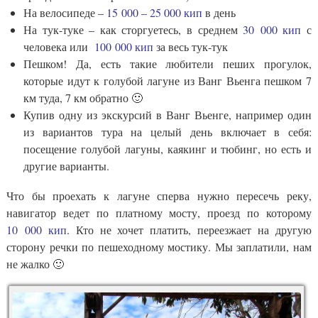
На велосипеде –
15 000 – 25 000 кип
в день
На тук-туке – как сторгуетесь, в среднем
30 000 кип
с
человека или
100 000 кип
за весь тук-тук
Пешком! Да, есть такие любители пеших прогулок,
которые идут к голубой лагуне из Ванг Вьенга пешком 7
км туда, 7 км обратно 🙂
Купив одну из экскурсий в Ванг Вьенге, например один
из вариантов тура на целый день включает в себя:
посещение голубой лагуны, каякинг и тюбинг, но есть и
другие варианты.
Что бы проехать к лагуне сперва нужно пересечь реку,
навигатор ведет по платному мосту, проезд по которому
10 000 кип
. Кто не хочет платить, переезжает на другую
сторону речки по пешеходному мостику. Мы заплатили, нам
не жалко 🙂