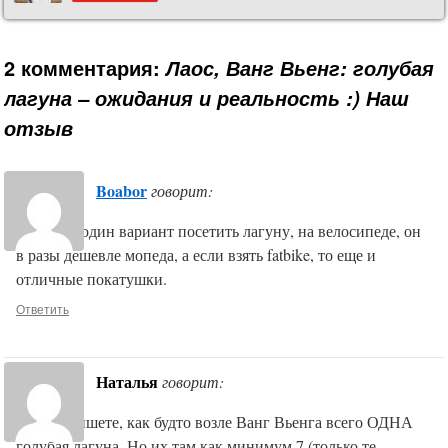
2 комментария:
Лаос, Ванг Вьенг: голубая
лагуна – ожидания и реальность :) Наш
отзыв
Boabor
говорит:
Есть еще один вариант посетить лагуну, на велосипеде, он
в разы дешевле мопеда, а если взять fatbike, то еще и
отличные покатушки.
Ответить
Наталья
говорит:
Вы так пишете, как будто возле Ванг Вьенга всего ОДНА
голубая лагуна. Но их там как минимум 7 (только те,