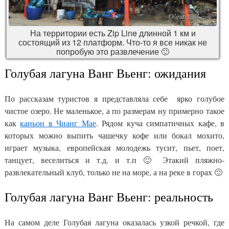
На территории есть Zip Line длинной 1 км и
состоящий из 12 платформ. Что-то я все никак не
попробую это развлечение 🙂
Голубая лагуна Ванг Вьенг: ожидания
По рассказам туристов я представляла себе ярко голубое
чистое озеро. Не маленькое, а по размерам ну примерно такое
как
каньон в Чианг Мае
. Рядом куча симпатичных кафе, в
которых можно выпить чашечку кофе или бокал мохито,
играет музыка, европейская молодежь тусит, пьет, поет,
танцует, веселиться и т.д. и т.п 🙂 Этакий пляжно-
развлекательный клуб, только не на море, а на реке в горах 🙂
Голубая лагуна Ванг Вьенг: реальность
На самом деле Голубая лагуна оказалась узкой речкой, где