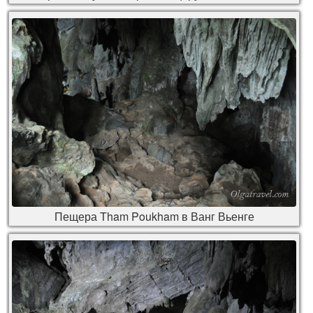
Пещера Tham Poukham в Ванг Вьенге