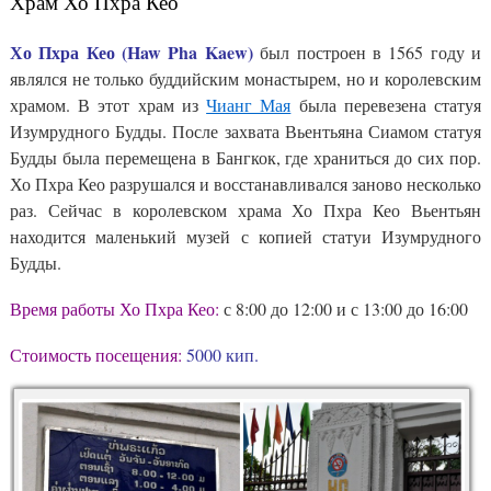
Храм Хо Пхра Кео
Хо Пхра Кео (Haw Pha Kaew)
был построен в 1565 году и
являлся не только буддийским монастырем, но и королевским
храмом. В этот храм из
Чианг Мая
была перевезена статуя
Изумрудного Будды. После захвата Вьентьяна Сиамом статуя
Будды была перемещена в Бангкок, где храниться до сих пор.
Хо Пхра Кео разрушался и восстанавливался заново несколько
раз. Сейчас в королевском храма Хо Пхра Кео Вьентьян
находится маленький музей с копией статуи Изумрудного
Будды.
Время работы Хо Пхра Кео:
с 8:00 до 12:00 и с 13:00 до 16:00
Стоимость посещения:
5000 кип.