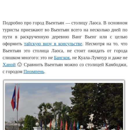
Подробно про город Вьентьян — столицу Лаоса. В основном
туристы приезжают во Вьентьян всего на несколько дней по
пути в раскрученную деревню Ванг Вьенг или с целью
оформить
тайскую визу в консульстве
. Несмотря на то, что
Вьентьян это столица Лаоса, не стоит ожидать от города
слишком многого: это не
Бангкок
, не Куала-Лумпур и даже не
Ханой
🙂 Сравнить Вьентьян можно со столицей Камбоджи,
с городом
Пномпень
.