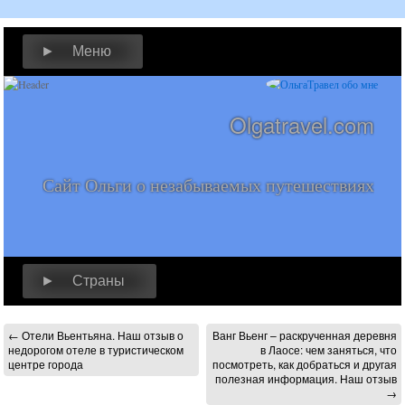
► Меню
Olgatravel.com
Сайт Ольги о незабываемых путешествиях
► Страны
←
Отели Вьентьяна. Наш отзыв о
Ванг Вьенг – раскрученная деревня
недорогом отеле в туристическом
в Лаосе: чем заняться, что
центре города
посмотреть, как добраться и другая
полезная информация. Наш отзыв
→