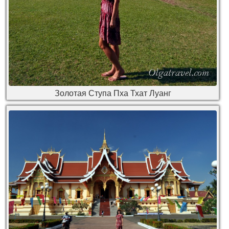
Золотая Ступа Пха Тхат Луанг