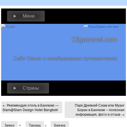
► Меню
Olgatravel.com
Сайт Ольги о незабываемых путешествиях
► Страны
←
Рекомендую отель в Бангкоке —
Парк Древний Сиам или Муанг
Siam@Siam Design Hotel Bangkok!
Боран в Бангкоке – полезная
информация, фото и отзыв
→
»
Записи
Таиланд
»
Бангкок