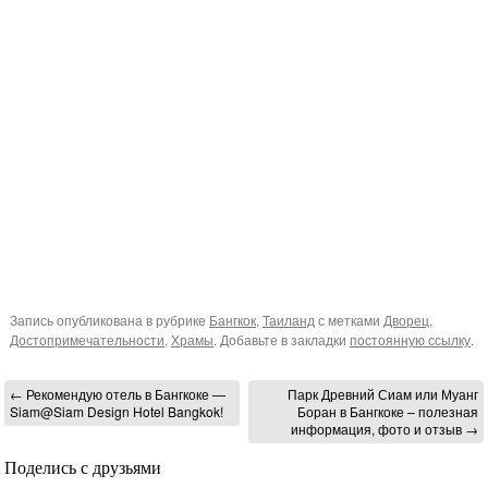
Запись опубликована в рубрике
Бангкок
,
Таиланд
с метками
Дворец
,
Достопримечательности
,
Храмы
. Добавьте в закладки
постоянную ссылку
.
←
Рекомендую отель в Бангкоке —
Парк Древний Сиам или Муанг
Siam@Siam Design Hotel Bangkok!
Боран в Бангкоке – полезная
информация, фото и отзыв
→
Поделись с друзьями