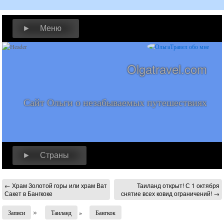
► Меню
Olgatravel.com
Сайт Ольги о незабываемых путешествиях
► Страны
←
Храм Золотой горы или храм Ват
Таиланд открыт! С 1 октября
Сакет в Бангкоке
снятие всех ковид ограничений!
→
»
Записи
Таиланд
»
Бангкок