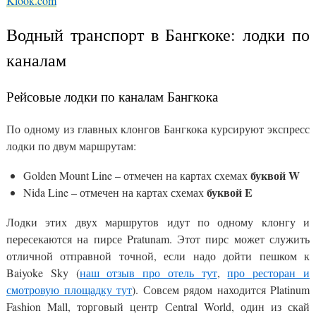
Klook.com
Водный транспорт в Бангкоке: лодки по
каналам
Рейсовые лодки по каналам Бангкока
По одному из главных клонгов Бангкока курсируют экспресс
лодки по двум маршрутам:
буквой W
Golden Mount Line – отмечен на картах схемах
буквой E
Nida Line – отмечен на картах схемах
Лодки этих двух маршрутов идут по одному клонгу и
пересекаются на пирсе Pratunam. Этот пирс может служить
отличной отправной точной, если надо дойти пешком к
Baiyoke Sky (
наш отзыв про отель тут
,
про ресторан и
смотровую площадку тут
). Совсем рядом находится Platinum
Fashion Mall, торговый центр Сentral World, один из скай