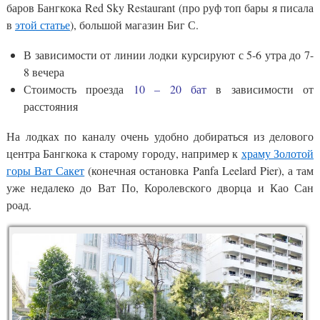
баров Бангкока Red Sky Restaurant (про руф топ бары я писала
в
этой статье
), большой магазин Биг С.
В зависимости от линии лодки курсируют с 5-6 утра до 7-
8 вечера
Стоимость проезда
10 – 20 бат
в зависимости от
расстояния
На лодках по каналу очень удобно добираться из делового
центра Бангкока к старому городу, например к
храму Золотой
горы Ват Сакет
(конечная остановка Panfa Leelard Pier), а там
уже недалеко до Ват По, Королевского дворца и Као Сан
роад.