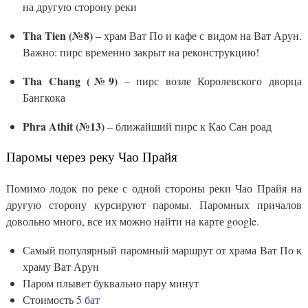
на другую сторону реки
Tha Tien (№8)
– храм Ват По и кафе с видом на Ват Арун.
Важно: пирс временно закрыт на реконструкцию!
Tha Chang (№9)
– пирс возле Королевского дворца
Бангкока
Phra Athit (№13)
– ближайший пирс к Као Сан роад
Паромы через реку Чао Прайя
Помимо лодок по реке с одной стороны реки Чао Прайя на
другую сторону курсируют паромы. Паромных причалов
довольно много, все их можно найти на карте google.
Самый популярный паромный маршрут от храма Ват По к
храму Ват Арун
Паром плывет буквально пару минут
Стоимость
5 бат