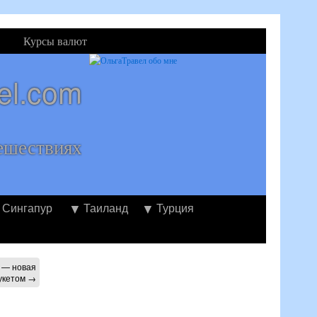
Курсы валют
el.com
ешествиях
Сингапур
Таиланд
Турция
 — новая
укетом
→