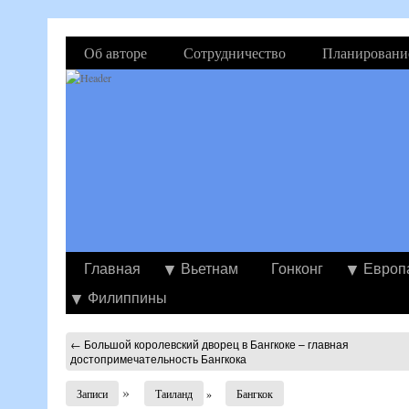
Об авторе
Сотрудничество
Планировани
Главная
Вьетнам
Гонконг
Европ
Филиппины
←
Большой королевский дворец в Бангкоке – главная
достопримечательность Бангкока
»
Записи
Таиланд
»
Бангкок