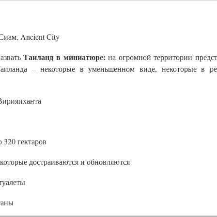
иам, Ancient City
Таиланд в миниатюре:
назвать
на огромной территории предс
Таиланда – некоторые в уменьшенном виде, некоторые в р
Вирияпханта
о 320 гектаров
 которые достраиваются и обновляются
 туалеты
таны