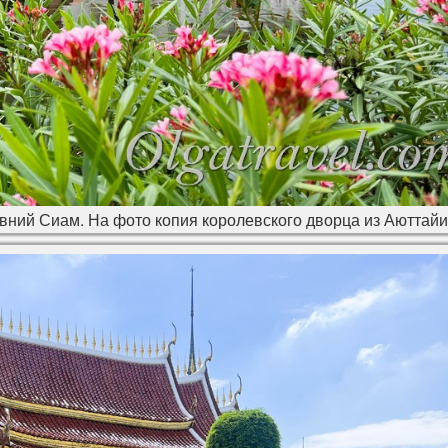
вний Сиам. На фото копия королевского дворца из Аюттайи