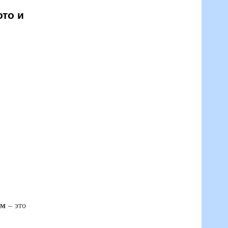
ото и
ам
– это