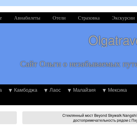
е
Авиабилеты
Отели
Страховка
Экскурсии
Olgatrav
Сайт Ольги о незабываемых пут
а
Камбоджа
Лаос
Малайзия
Мексика
Cтеклянный мост Beyond Skywalk Nangshi
достопримечательность рядом с Пх