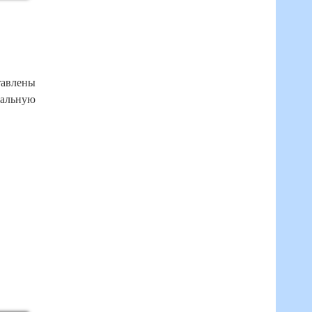
тавлены
еальную